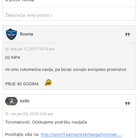
Željezničar ante portas !
Bosnia
sub jun 17, 2017 10:13 pm
joj bahe
mi smo rukometna nacija, pa borac osvojio evropsko prvenstvo
PRIJE 40 GODINA
bzilic
uto jan 09, 2018 2:54 pm
Toromanović: Očekujemo podršku navijača
Pročitajte više na:
http://sport1.ba/reprezentacija/toroman ...