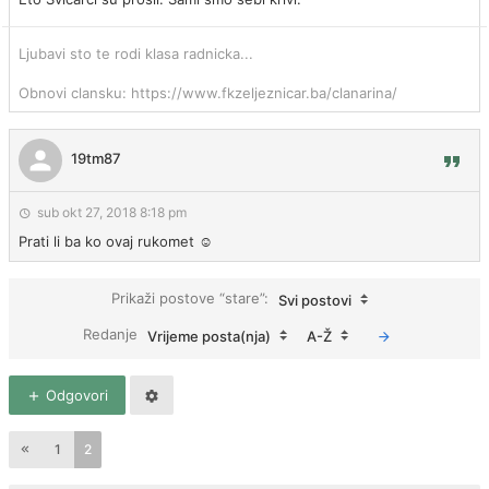
Ljubavi sto te rodi klasa radnicka...
Obnovi clansku: https://www.fkzeljeznicar.ba/clanarina/
19tm87
sub okt 27, 2018 8:18 pm
Prati li ba ko ovaj rukomet ☺
Prikaži postove “stare”:
Svi postovi
Redanje
Vrijeme posta(nja)
A-Ž
Odgovori
1
2