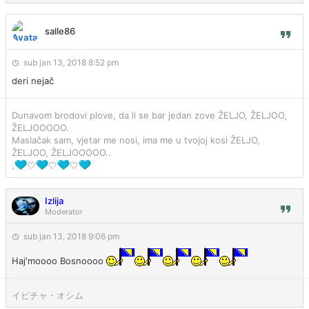
salle86
sub jan 13, 2018 8:52 pm
deri nejač
Dunavom brodovi plove, da li se bar jedan zove ŽELJO, ŽELJOO,
ŽELJOOOOO.
Maslačak sam, vjetar me nosi, ima me u tvojoj kosi ŽELJO,
ŽELJOO, ŽELJOOOOO..
.
🤍
🤍
🤍
Izlija
Moderator
sub jan 13, 2018 9:06 pm
Haj'moooo Bosnoooo
イビチャ・オシム