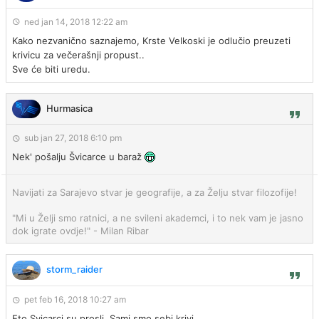
ned jan 14, 2018 12:22 am
Kako nezvanično saznajemo, Krste Velkoski je odlučio preuzeti
krivicu za večerašnji propust..
Sve će biti uredu.
Hurmasica
sub jan 27, 2018 6:10 pm
Nek' pošalju Švicarce u baraž
Navijati za Sarajevo stvar je geografije, a za Želju stvar filozofije!
"Mi u Želji smo ratnici, a ne svileni akademci, i to nek vam je jasno
dok igrate ovdje!" - Milan Ribar
storm_raider
pet feb 16, 2018 10:27 am
Eto Svicarci su prosli. Sami smo sebi krivi.