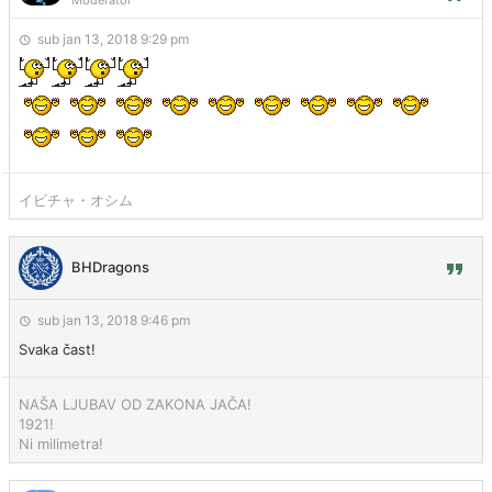
Moderator
sub jan 13, 2018 9:29 pm
イビチャ・オシム
BHDragons
sub jan 13, 2018 9:46 pm
Svaka čast!
NAŠA LJUBAV OD ZAKONA JAČA!
1921!
Ni milimetra!