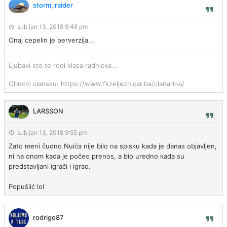
storm_raider
sub jan 13, 2018 9:48 pm
Onaj cepelin je perverzija...
Ljubavi sto te rodi klasa radnicka...
Obnovi clansku: https://www.fkzeljeznicar.ba/clanarina/
LARSSON
sub jan 13, 2018 9:55 pm
Zato meni čudno Nuića nije bilo na spisku kada je danas objavljen,
ni na onom kada je počeo prenos, a bio uredno kada su
predstavljani igrači i igrao.
Popušlić lol
rodrigo87