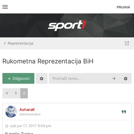
PRIJAVA
Reprezentacija
Rukometna Reprezentacija BiH
Odgovori
1
2
AsharaK
Administrator
sub jun 17, 2017 9:09 pm
Ili protiv Tunisa