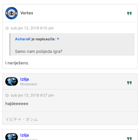
Vortex
sub jan 13, 2018 9:10 pm
AsharaK
je napisao/la:
↑
Samo nam pobjeda igra?
I neriješeno.
Izlija
Moderator
sub jan 13, 2018 9:27 pm
hajdeeeeee
イビチャ・オシム
Izlija