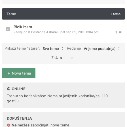
Teme
1 tema
Biciklizam
Zadnji post Postao/la
AsharaK
,
pet sep 09, 2016 8:04 pm
1
Prikaži teme “stare”:
Redanje
Sve teme
Vrijeme posta(nja)
Ž-A
Nova tema
ONLINE
Trenutno korisnika/ca: Nema prijavljenih korisnika/ca. i 10
gostiju.
DOPUŠTENJA
Ne možeš
započinjati nove teme.