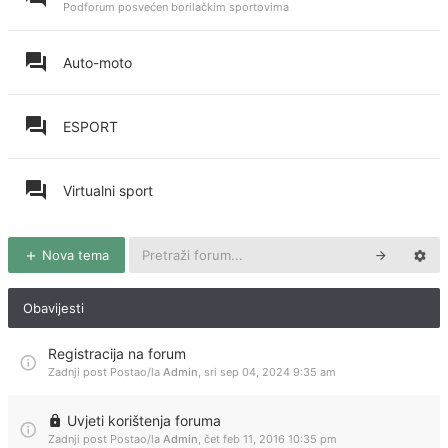
Podforum posvećen borilačkim sportovima
Auto-moto
ESPORT
Virtualni sport
Nova tema
Obavijesti
Registracija na forum
Zadnji post Postao/la
Admin
,
sri sep 04, 2024 9:35 am
Uvjeti korištenja foruma
Zadnji post Postao/la
Admin
,
čet feb 11, 2016 10:35 pm