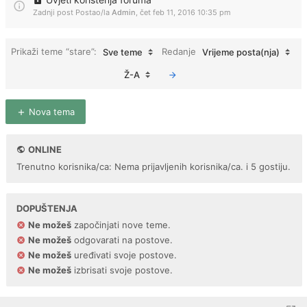
Zadnji post Postao/la
Admin
,
čet feb 11, 2016 10:35 pm
Prikaži teme “stare”:
Redanje
Sve teme
Vrijeme posta(nja)
Ž-A
Nova tema
ONLINE
Trenutno korisnika/ca: Nema prijavljenih korisnika/ca. i 5 gostiju.
DOPUŠTENJA
Ne možeš
započinjati nove teme.
Ne možeš
odgovarati na postove.
Ne možeš
uređivati svoje postove.
Ne možeš
izbrisati svoje postove.