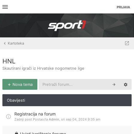
PRIJAVA
Kartoteka
HNL
Skautirani igrači iz Hrvatske nogometne lige
Nova tema
Obavijesti
Registracija na forum
Zadnji post Postao/la
Admin
,
sri sep 04, 2024 9:35 am
Uvjeti korištenja foruma