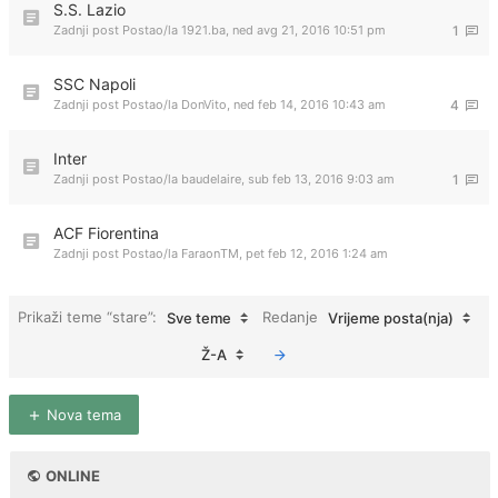
S.S. Lazio
Zadnji post Postao/la
1921.ba
,
ned avg 21, 2016 10:51 pm
1
SSC Napoli
Zadnji post Postao/la
DonVito
,
ned feb 14, 2016 10:43 am
4
Inter
Zadnji post Postao/la
baudelaire
,
sub feb 13, 2016 9:03 am
1
ACF Fiorentina
Zadnji post Postao/la
FaraonTM
,
pet feb 12, 2016 1:24 am
Prikaži teme “stare”:
Redanje
Sve teme
Vrijeme posta(nja)
Ž-A
Nova tema
ONLINE