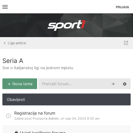
PRIJAVA
Lige petice
Seria A
Sve o Italijanskoj ligi na jednom mjestu
Nova tema
Obavijesti
Registracija na forum
Zadnji post Postao/la
Admin
,
sri sep 04, 2024 9:35 am
Uvjeti korištenja foruma