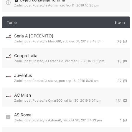
Zadnji post Postao/la
Admin
,
čet feb 11, 2016 10:35 pm
Teme
9 tema
Seria A [OPĆENITO]
Zadnji post Postao/la
blueDBR
,
sub dec 01, 2018 3:48 pm
79
Coppa Italia
Zadnji post Postao/la
FaraonTM
,
čet mar 03, 2016 1:05 pm
13
Juventus
Zadnji post Postao/la
shzna
,
pon sep 16, 2019 8:20 am
37
AC Milan
Zadnji post Postao/la
Omar500
,
sri jan 30, 2019 6:07 pm
131
AS Roma
Zadnji post Postao/la
AsharaK
,
ned okt 30, 2016 4:13 pm
1