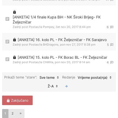
[ANKETA] 1/4 finale Kupa BiH - NK Široki Brijeg- FK
Željezničar
Zadnji post Postao/la
Pompey
,
čet nov 30, 2017 8:44 pm
6
[ANKETA] 16. kolo PL - FK Željezničar - FK Sarajevo
Zadnji post Postao/la
BHDragons
,
pon nov 27, 2017 8:38 pm
5
[ANKETA] 15. kolo PL - FK Borac BL - FK Željezničar
Zadnji post Postao/la
ChWilla
,
pon nov 20, 2017 8:14 am
4
Prikaži teme “stare”:
Redanje
Sve teme
Vrijeme posta(nja)
Ž-A
Zaključano
1
2