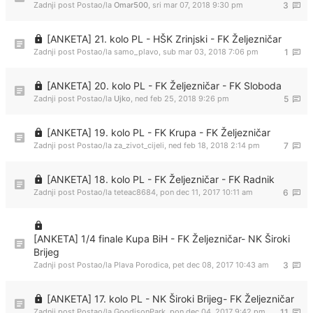
Zadnji post Postao/la
Omar500
,
sri mar 07, 2018 9:30 pm
3
[ANKETA] 21. kolo PL - HŠK Zrinjski - FK Željezničar
Zadnji post Postao/la
samo_plavo
,
sub mar 03, 2018 7:06 pm
1
[ANKETA] 20. kolo PL - FK Željezničar - FK Sloboda
Zadnji post Postao/la
Ujko
,
ned feb 25, 2018 9:26 pm
5
[ANKETA] 19. kolo PL - FK Krupa - FK Željezničar
Zadnji post Postao/la
za_zivot_cijeli
,
ned feb 18, 2018 2:14 pm
7
[ANKETA] 18. kolo PL - FK Željezničar - FK Radnik
Zadnji post Postao/la
teteac8684
,
pon dec 11, 2017 10:11 am
6
[ANKETA] 1/4 finale Kupa BiH - FK Željezničar- NK Široki
Brijeg
Zadnji post Postao/la
Plava Porodica
,
pet dec 08, 2017 10:43 am
3
[ANKETA] 17. kolo PL - NK Široki Brijeg- FK Željezničar
Zadnji post Postao/la
GoodisonPark
,
pon dec 04, 2017 9:42 pm
11