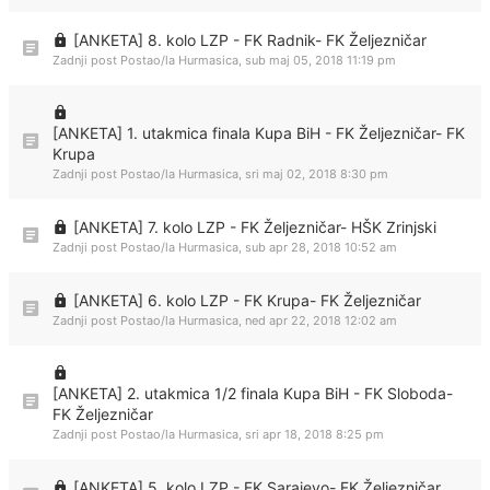
[ANKETA] 8. kolo LZP - FK Radnik- FK Željezničar
Zadnji post Postao/la
Hurmasica
,
sub maj 05, 2018 11:19 pm
[ANKETA] 1. utakmica finala Kupa BiH - FK Željezničar- FK
Krupa
Zadnji post Postao/la
Hurmasica
,
sri maj 02, 2018 8:30 pm
[ANKETA] 7. kolo LZP - FK Željezničar- HŠK Zrinjski
Zadnji post Postao/la
Hurmasica
,
sub apr 28, 2018 10:52 am
[ANKETA] 6. kolo LZP - FK Krupa- FK Željezničar
Zadnji post Postao/la
Hurmasica
,
ned apr 22, 2018 12:02 am
[ANKETA] 2. utakmica 1/2 finala Kupa BiH - FK Sloboda-
FK Željezničar
Zadnji post Postao/la
Hurmasica
,
sri apr 18, 2018 8:25 pm
[ANKETA] 5. kolo LZP - FK Sarajevo- FK Željezničar