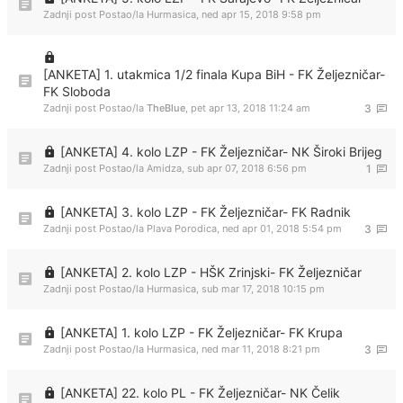
Zadnji post Postao/la
Hurmasica
,
ned apr 15, 2018 9:58 pm
[ANKETA] 1. utakmica 1/2 finala Kupa BiH - FK Željezničar-
FK Sloboda
Zadnji post Postao/la
TheBlue
,
pet apr 13, 2018 11:24 am
3
[ANKETA] 4. kolo LZP - FK Željezničar- NK Široki Brijeg
Zadnji post Postao/la
Amidza
,
sub apr 07, 2018 6:56 pm
1
[ANKETA] 3. kolo LZP - FK Željezničar- FK Radnik
Zadnji post Postao/la
Plava Porodica
,
ned apr 01, 2018 5:54 pm
3
[ANKETA] 2. kolo LZP - HŠK Zrinjski- FK Željezničar
Zadnji post Postao/la
Hurmasica
,
sub mar 17, 2018 10:15 pm
[ANKETA] 1. kolo LZP - FK Željezničar- FK Krupa
Zadnji post Postao/la
Hurmasica
,
ned mar 11, 2018 8:21 pm
3
[ANKETA] 22. kolo PL - FK Željezničar- NK Čelik