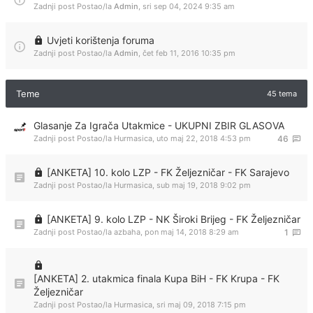
Zadnji post Postao/la
Admin
,
sri sep 04, 2024 9:35 am
Uvjeti korištenja foruma
Zadnji post Postao/la
Admin
,
čet feb 11, 2016 10:35 pm
Teme
45 tema
Glasanje Za Igrača Utakmice - UKUPNI ZBIR GLASOVA
Zadnji post Postao/la
Hurmasica
,
uto maj 22, 2018 4:53 pm
46
[ANKETA] 10. kolo LZP - FK Željezničar - FK Sarajevo
Zadnji post Postao/la
Hurmasica
,
sub maj 19, 2018 9:02 pm
[ANKETA] 9. kolo LZP - NK Široki Brijeg - FK Željezničar
Zadnji post Postao/la
azbaha
,
pon maj 14, 2018 8:29 am
1
[ANKETA] 2. utakmica finala Kupa BiH - FK Krupa - FK
Željezničar
Zadnji post Postao/la
Hurmasica
,
sri maj 09, 2018 7:15 pm