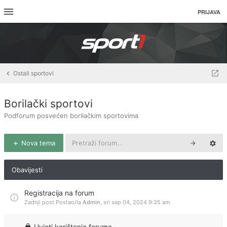
PRIJAVA
Ostali sportovi
Borilački sportovi
Podforum posvećen borilačkim sportovima
Nova tema
Obavijesti
Registracija na forum
Zadnji post Postao/la
Admin
,
sri sep 04, 2024 9:35 am
Uvjeti korištenja foruma