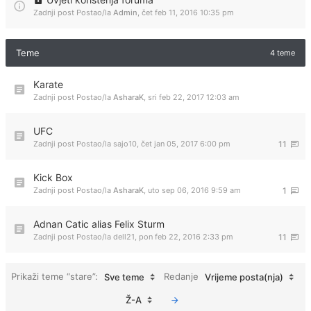
Zadnji post Postao/la
Admin
,
čet feb 11, 2016 10:35 pm
Teme
4 teme
Karate
Zadnji post Postao/la
AsharaK
,
sri feb 22, 2017 12:03 am
UFC
Zadnji post Postao/la
sajo10
,
čet jan 05, 2017 6:00 pm
11
Kick Box
Zadnji post Postao/la
AsharaK
,
uto sep 06, 2016 9:59 am
1
Adnan Catic alias Felix Sturm
Zadnji post Postao/la
dell21
,
pon feb 22, 2016 2:33 pm
11
Prikaži teme “stare”:
Redanje
Sve teme
Vrijeme posta(nja)
Ž-A