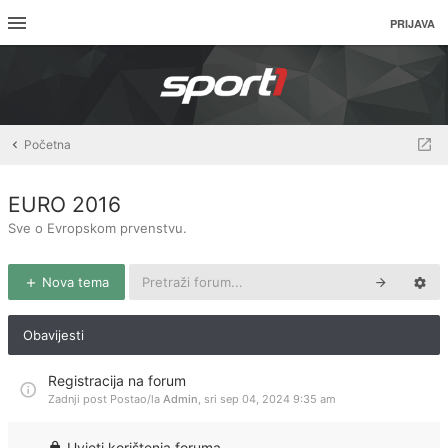
PRIJAVA
Početna
EURO 2016
Sve o Evropskom prvenstvu.
Nova tema
Obavijesti
Registracija na forum
Zadnji post Postao/la
Admin
,
sri sep 04, 2024 9:35 am
Uvjeti korištenja foruma