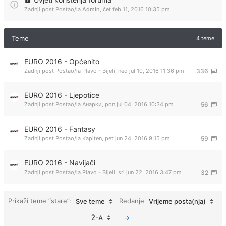
Zadnji post Postao/la
Admin
,
čet feb 11, 2016 10:35 pm
Teme
4 teme
EURO 2016 - Općenito
Zadnji post Postao/la
Plavo - Bijeli
,
ned jul 10, 2016 11:36 pm
336
EURO 2016 - Ljepotice
Zadnji post Postao/la
Анарки
,
pon jul 04, 2016 10:34 pm
56
EURO 2016 - Fantasy
Zadnji post Postao/la
Kapiten
,
pet jun 24, 2016 9:15 pm
59
EURO 2016 - Navijači
Zadnji post Postao/la
Plavo - Bijeli
,
sri jun 22, 2016 3:47 pm
32
Prikaži teme “stare”:
Redanje
Sve teme
Vrijeme posta(nja)
Ž-A