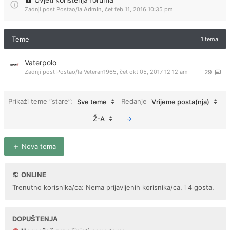
Zadnji post Postao/la
Admin
,
čet feb 11, 2016 10:35 pm
Teme
1 tema
Vaterpolo
Zadnji post Postao/la
Veteran1965
,
čet okt 05, 2017 12:12 am
29
Prikaži teme “stare”:
Redanje
Sve teme
Vrijeme posta(nja)
Ž-A
Nova tema
ONLINE
Trenutno korisnika/ca: Nema prijavljenih korisnika/ca. i 4 gosta.
DOPUŠTENJA