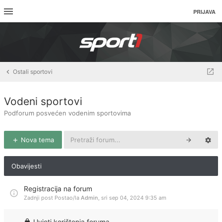
PRIJAVA
Ostali sportovi
Vodeni sportovi
Podforum posvećen vodenim sportovima
Nova tema
Obavijesti
Registracija na forum
Zadnji post Postao/la
Admin
,
sri sep 04, 2024 9:35 am
Uvjeti korištenja foruma