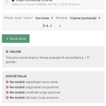
Zadnji post Postao/la
Admin
,
čet feb 11, 2016 10:35 pm
Prikaži teme “stare”:
Redanje
Sve teme
Vrijeme posta(nja)
Ž-A
Nova tema
ONLINE
Trenutno korisnika/ca: Nema prijavljenih korisnika/ca. i 17
gostiju.
DOPUŠTENJA
Ne možeš
započinjati nove teme.
Ne možeš
odgovarati na postove.
Ne možeš
uređivati svoje postove.
Ne možeš
izbrisati svoje postove.