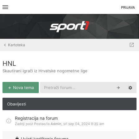
PRIJAVA
Kartoteka
HNL
Skautirani igrači iz Hrvatske nogometne lige
Nova tema
Obavijesti
Registracija na forum
Zadnji post Postao/la
Admin
,
sri sep 04, 2024 9:35 am
Uvjeti korištenja foruma