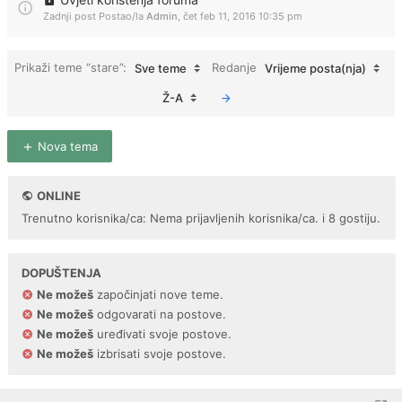
Zadnji post Postao/la
Admin
,
čet feb 11, 2016 10:35 pm
Prikaži teme “stare”:
Redanje
Sve teme
Vrijeme posta(nja)
Ž-A
Nova tema
ONLINE
Trenutno korisnika/ca: Nema prijavljenih korisnika/ca. i 8 gostiju.
DOPUŠTENJA
Ne možeš
započinjati nove teme.
Ne možeš
odgovarati na postove.
Ne možeš
uređivati svoje postove.
Ne možeš
izbrisati svoje postove.