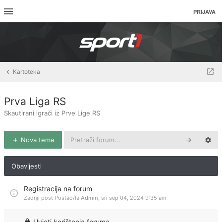
PRIJAVA
Kartoteka
Prva Liga RS
Skautirani igrači iz Prve Lige RS
Nova tema
Obavijesti
Registracija na forum
Zadnji post Postao/la
Admin
,
sri sep 04, 2024 9:35 am
Uvjeti korištenja foruma