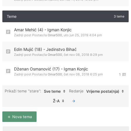
Teme
3 teme
Amar Mehić (4) - Igman Konjic
Zadnji post Postao/la
Omar500
,
uto jun 25, 2019 4:04 pm
Edin Mujić (18) - Jedinstvo Bihać
Zadnji post Postao/la
Omar500
,
čet nov 08, 2018 8:29 pm
Dženan Osmanović (17) - Igman Konjic
Zadnji post Postao/la
Omar500
,
čet nov 08, 2018 6:25 pm
1
Prikaži teme “stare”:
Redanje
Sve teme
Vrijeme posta(nja)
Ž-A
Nova tema