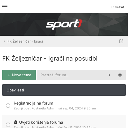
PRIJAVA
FK Željezničar - Igrači
FK Željezničar - Igrači na posudbi
Nova tema
Obavijesti
Registracija na forum
Zadnji post Postao/la
Admin
,
sri sep 04, 2024 9:35 am
Uvjeti korištenja foruma
Zadnji post Postao/la
Admin
,
čet feb 11, 2016 10:35 pm