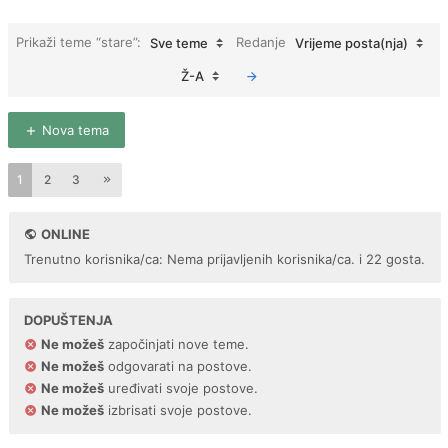
Prikaži teme “stare”:
Redanje
Sve teme
Vrijeme posta(nja)
Ž-A
Nova tema
1
2
3
ONLINE
Trenutno korisnika/ca: Nema prijavljenih korisnika/ca. i 22 gosta.
DOPUŠTENJA
Ne možeš
započinjati nove teme.
Ne možeš
odgovarati na postove.
Ne možeš
uređivati svoje postove.
Ne možeš
izbrisati svoje postove.