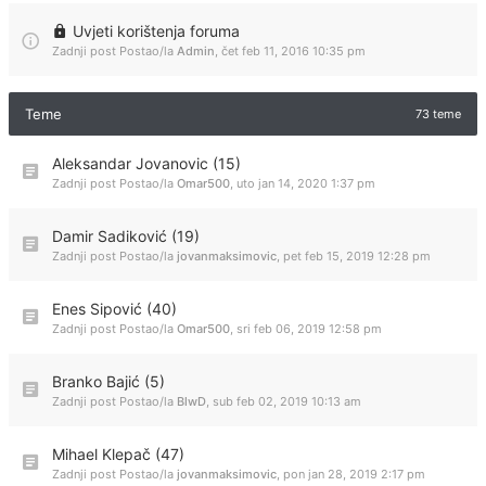
Uvjeti korištenja foruma
Zadnji post Postao/la
Admin
,
čet feb 11, 2016 10:35 pm
Teme
73 teme
Aleksandar Jovanovic (15)
Zadnji post Postao/la
Omar500
,
uto jan 14, 2020 1:37 pm
Damir Sadiković (19)
Zadnji post Postao/la
jovanmaksimovic
,
pet feb 15, 2019 12:28 pm
Enes Sipović (40)
Zadnji post Postao/la
Omar500
,
sri feb 06, 2019 12:58 pm
Branko Bajić (5)
Zadnji post Postao/la
BlwD
,
sub feb 02, 2019 10:13 am
Mihael Klepač (47)
Zadnji post Postao/la
jovanmaksimovic
,
pon jan 28, 2019 2:17 pm