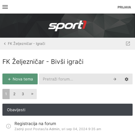
PRIJAVA
FK Željezničar - Igrači
FK Željezničar - Bivši igrači
Nova tema
1
2
3
Obavijesti
Registracija na forum
Zadnji post Postao/la
Admin
,
sri sep 04, 2024 9:35 am