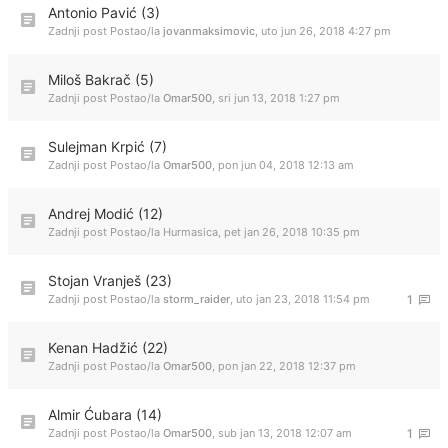
Antonio Pavić (3)
Zadnji post Postao/la
jovanmaksimovic
,
uto jun 26, 2018 4:27 pm
Miloš Bakrač (5)
Zadnji post Postao/la
Omar500
,
sri jun 13, 2018 1:27 pm
Sulejman Krpić (7)
Zadnji post Postao/la
Omar500
,
pon jun 04, 2018 12:13 am
Andrej Modić (12)
Zadnji post Postao/la
Hurmasica
,
pet jan 26, 2018 10:35 pm
Stojan Vranješ (23)
Zadnji post Postao/la
storm_raider
,
uto jan 23, 2018 11:54 pm
1
Kenan Hadžić (22)
Zadnji post Postao/la
Omar500
,
pon jan 22, 2018 12:37 pm
Almir Ćubara (14)
Zadnji post Postao/la
Omar500
,
sub jan 13, 2018 12:07 am
1