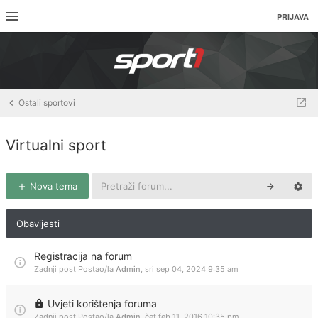
PRIJAVA
Ostali sportovi
Virtualni sport
Nova tema
Obavijesti
Registracija na forum
Zadnji post Postao/la
Admin
,
sri sep 04, 2024 9:35 am
Uvjeti korištenja foruma
Zadnji post Postao/la
Admin
,
čet feb 11, 2016 10:35 pm