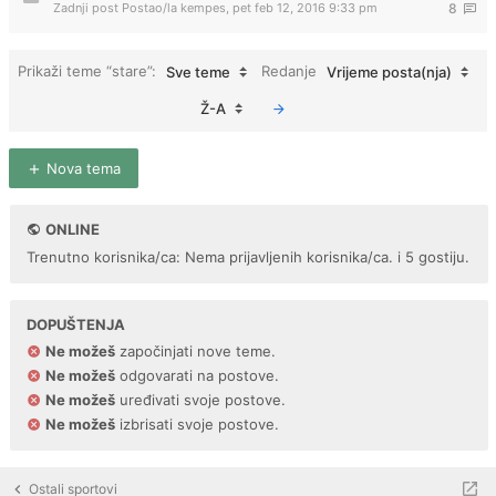
Zadnji post Postao/la
kempes
,
pet feb 12, 2016 9:33 pm
8
Prikaži teme “stare”:
Redanje
Sve teme
Vrijeme posta(nja)
Ž-A
Nova tema
ONLINE
Trenutno korisnika/ca: Nema prijavljenih korisnika/ca. i 5 gostiju.
DOPUŠTENJA
Ne možeš
započinjati nove teme.
Ne možeš
odgovarati na postove.
Ne možeš
uređivati svoje postove.
Ne možeš
izbrisati svoje postove.
Ostali sportovi