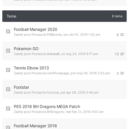
Teme
6 tema
Football Manager 2020
Zadnji post Postao/la
FMBosnia
,
uto okt 01, 2019 1:32 pm
8
Pokemon GO
Zadnji post Postao/la
AsharaK
,
sri avg 24, 2016 9:17 pm
13
Tennis Elbow 2013
Zadnji post Postao/la
Unofficialpage
,
pon maj 09, 2016 2:53 pm
3
Footstar
Zadnji post Postao/la
footstar
,
pet apr 08, 2016 5:46 pm
PES 2016 BH Dragons MEGA Patch
Zadnji post Postao/la
BHDragons
,
ned feb 21, 2016 4:03 am
Football Manager 2016