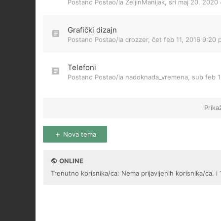
Postano Postao/la
ZeljinManijak
,
sri maj 20, 2020
Grafički dizajn
Postano Postao/la
crozzer
,
čet feb 11, 2016 9:20
Telefoni
Postano Postao/la
nadoknada_vremena
,
sub feb 1
Prika
Nova tema
ONLINE
Trenutno korisnika/ca: Nema prijavljenih korisnika/ca. i 