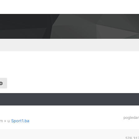
pogleda
am
» u
Sport1.ba
576,31