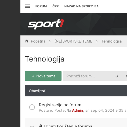
FORUM
ČPP
NAZAD NA SPORT1.BA
Početna
(NE)SPORTSKE TEME
Tehnologija
Tehnologija
Nova tema
Obavijesti
Registracija na forum
Postano Postao/la
Admin
,
sri sep 04, 2024 9:35 
Uvjeti korištenja foruma