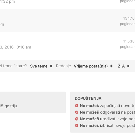
pogleda
 4:32 pm
15,176
pogleda
 pm
11,538
pogleda
3, 2016 10:16 am
ži teme “stare”:
Redanje
Sve teme
Vrijeme posta(nja)
Ž-A
DOPUŠTENJA
Ne možeš
započinjati nove t
15 gostiju.
Ne možeš
odgovarati na pos
Ne možeš
uređivati svoje po
Ne možeš
izbrisati svoje pos