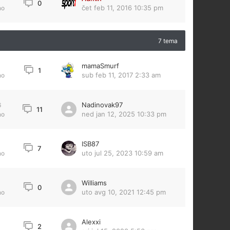
0
čet feb 11, 2016 10:35 pm
no
7 tema
mamaSmurf
1
sub feb 11, 2017 2:33 am
no
Nadinovak97
6
11
ned jan 12, 2025 10:33 pm
no
ISB87
7
uto jul 25, 2023 10:59 am
no
Williams
0
uto avg 10, 2021 12:45 pm
no
Alexxi
2