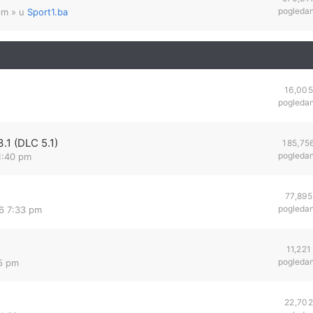
pogleda
pm
» u
Sport1.ba
16,005
pogleda
.1 (DLC 5.1)
185,75
pogleda
 1:40 pm
77,895
pogleda
16 7:33 pm
11,221
pogleda
45 pm
22,702