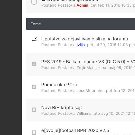
Postano Postao/la
Admin
,
čet feb 11, 2016 10:35 
Teme
Uputstvo za objavljivanje slika na forumu
Postano Postao/la
Izlija
,
pet jul 29, 2016 12:03 pm
PES 2019 - Balkan League V3 (DLC 5.0) + V3
Postano Postao/la
ZeljinManijak
,
sri maj 08, 2019
Pomoc oko PC-a
Postano Postao/la
JoseMourinho
,
pet feb 12, 20
Novi BiH kripto sajt
Postano Postao/la
Williams
,
uto avg 10, 2021 12:
e[ovo je]football BPB 2020 V2.5