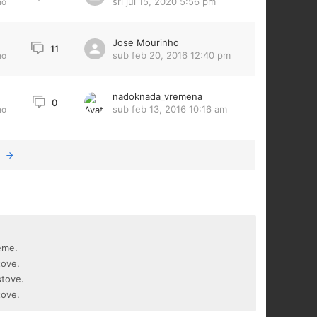
sri jul 15, 2020 5:56 pm
no
Jose Mourinho
11
sub feb 20, 2016 12:40 pm
no
nadoknada_vremena
0
sub feb 13, 2016 10:16 am
no
eme.
tove.
stove.
tove.