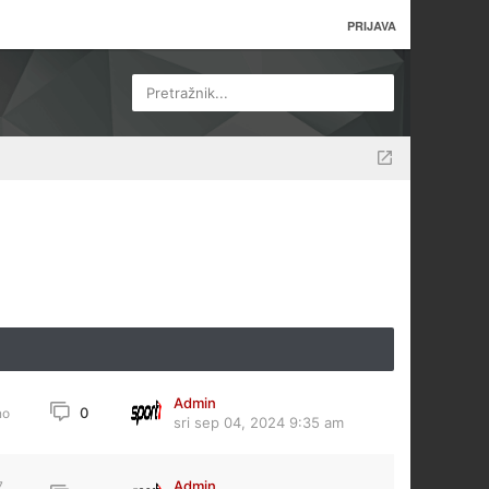
PRIJAVA
Pretražnik...
Admin
0
no
sri sep 04, 2024 9:35 am
Admin
7