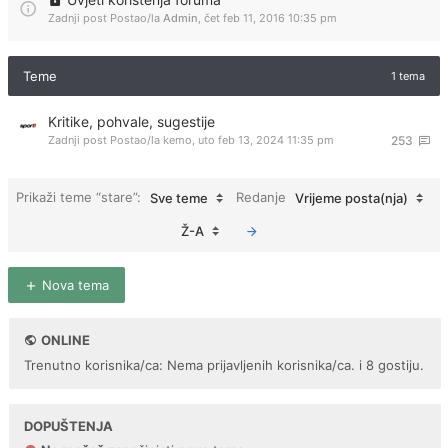
Zadnji post Postao/la
Admin
,
čet feb 11, 2016 10:35 pm
Teme
1 tema
Kritike, pohvale, sugestije
Zadnji post Postao/la
kemo
,
uto feb 13, 2024 11:35 pm
253
Prikaži teme “stare”:
Redanje
Sve teme
Vrijeme posta(nja)
Ž-A
Nova tema
ONLINE
Trenutno korisnika/ca: Nema prijavljenih korisnika/ca. i 8 gostiju.
DOPUŠTENJA