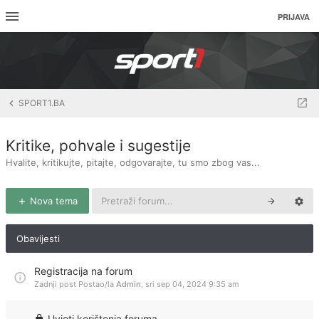
PRIJAVA
SPORT1.BA
Kritike, pohvale i sugestije
Hvalite, kritikujte, pitajte, odgovarajte, tu smo zbog vas...
Nova tema
Obavijesti
Registracija na forum
Zadnji post Postao/la
Admin
,
sri sep 04, 2024 9:35 am
Uvjeti korištenja foruma