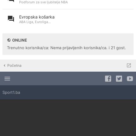
Podforum za sve ljubitelje NBA
Evropska košarka
ABA Liga, Euroliga...
ONLINE
Trenutno korisnika/ca: Nema prijavljenih korisnika/ca. i 21 gost.
Početna
Sport1.ba