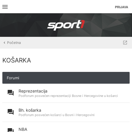
PRIJAVA
Početna
KOŠARKA
Forumi
Reprezentacija
Podforum posvećen reprezentaciji Bosne i Hercegovine u košarci
Bh. košarka
Podforum posvećen košarci u Bosni i Hercegovini
NBA