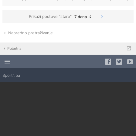
Prikaži postove “stare”
7 dana
Napredno pretraživanje
Početna
Sport1.ba