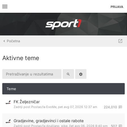
PRIJAVA
Početna
Aktivne teme
Teme
FK Željezničar
Zadnji post Postao/la
EvoMe
,
pet avg 07, 2026 12:37 am
224,010
Gradjevine, gradjevinci i ostale rabote
Zadnji post Postao/la
dzulijano_pike
,
čet avg 06, 2026 8:40 pm
502