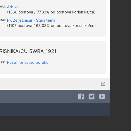
Arhiva
MU:
(1366 postova / 77.83% od postova korisnika/ce)
FK Željezničar - Stara tema
EMI:
(1107 postova / 63.08% od postova korisnika/ce)
RISNIKA/CU SWRA_1921
Pošalji privatnu poruku
PP: