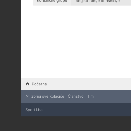
Korisničke grupe
Početna
Izbriši sve kolačiće
Članstvo
Tim
Sport1.ba