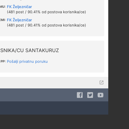
FK Željezničar
MU:
(481 post / 90.41% od postova korisnika/ce)
FK Željezničar
EMI:
(481 post / 90.41% od postova korisnika/ce)
ISNIKA/CU SANTAKURUZ
Pošalji privatnu poruku
PP: