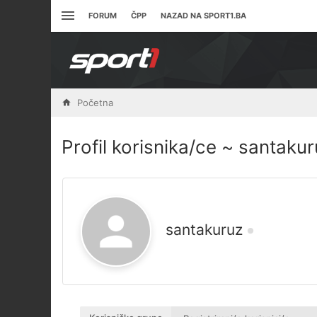
FORUM
ČPP
NAZAD NA SPORT1.BA
Početna
Profil korisnika/ce ~ santaku
santakuruz