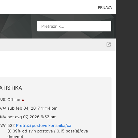
PRIJAVA
Pretražnik...
ATISTIKA
Offline
US:
sub feb 04, 2017 11:14 pm
/A:
pet avg 07, 2026 6:52 pm
NA:
532
Pretraži postove korisnika/ca
VA:
(0.09% od svih postova / 0.15 post(a)/ova
dnevno)