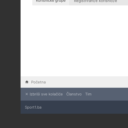
Korisničke grupe
Početna
Izbriši sve kolačiće
Članstvo
Tim
Sport1.ba