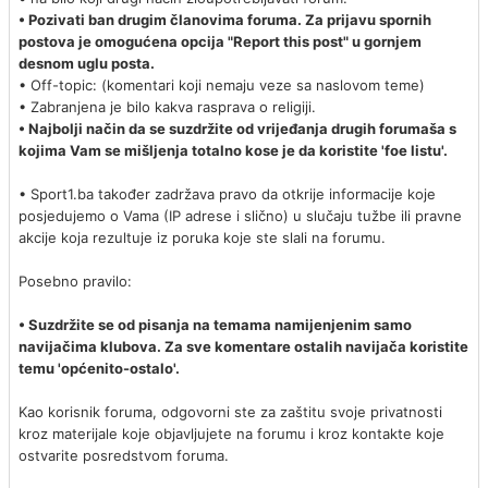
• Pozivati ban drugim članovima foruma. Za prijavu spornih
postova je omogućena opcija "Report this post" u gornjem
desnom uglu posta.
• Off-topic: (komentari koji nemaju veze sa naslovom teme)
• Zabranjena je bilo kakva rasprava o religiji.
• Najbolji način da se suzdržite od vrijeđanja drugih forumaša s
kojima Vam se mišljenja totalno kose je da koristite 'foe listu'.
• Sport1.ba također zadržava pravo da otkrije informacije koje
posjedujemo o Vama (IP adrese i slično) u slučaju tužbe ili pravne
akcije koja rezultuje iz poruka koje ste slali na forumu.
Posebno pravilo:
• Suzdržite se od pisanja na temama namijenjenim samo
navijačima klubova. Za sve komentare ostalih navijača koristite
temu 'općenito-ostalo'.
Kao korisnik foruma, odgovorni ste za zaštitu svoje privatnosti
kroz materijale koje objavljujete na forumu i kroz kontakte koje
ostvarite posredstvom foruma.