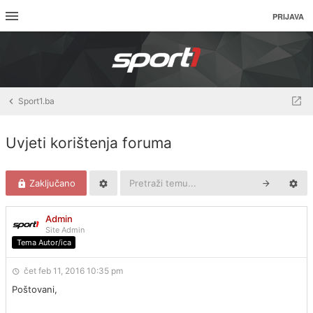
PRIJAVA
Sport1.ba
Uvjeti korištenja foruma
Zaključano
Admin
Site Admin
Tema Autor/ica
čet feb 11, 2016 10:35 pm
Poštovani,