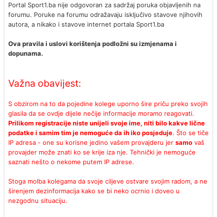
Portal Sport1.ba nije odgovoran za sadržaj poruka objavljenih na
forumu. Poruke na forumu odražavaju isključivo stavove njihovih
autora, a nikako i stavove internet portala Sport1.ba
Ova pravila i uslovi korištenja podložni su izmjenama i
dopunama.
Važna obavijest:
S obzirom na to da pojedine kolege uporno šire priču preko svojih
glasila da se ovdje dijele nečije informacije moramo reagovati.
Prilikom registracije niste unijeli svoje ime, niti bilo kakve lične
podatke i samim tim je nemoguće da ih iko posjeduje
. Što se tiče
IP adresa - one su korisne jedino vašem provajderu jer
samo
vaš
provajder može znati ko se krije iza nje. Tehnički je nemoguće
saznati nešto o nekome putem IP adrese.
Stoga molba kolegama da svoje ciljeve ostvare svojim radom, a ne
širenjem dezinformacija kako se bi neko ocrnio i doveo u
nezgodnu situaciju.