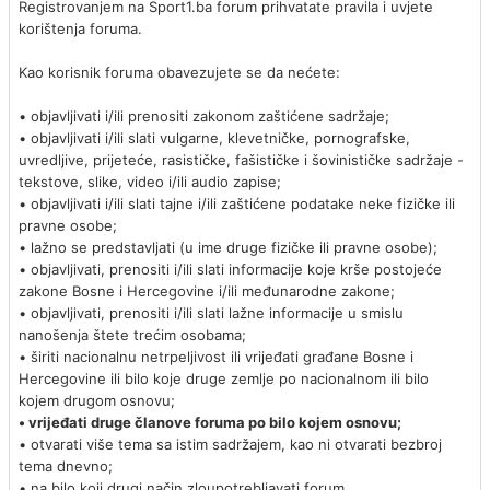
Registrovanjem na Sport1.ba forum prihvatate pravila i uvjete
korištenja foruma.
Kao korisnik foruma obavezujete se da nećete:
• objavljivati i/ili prenositi zakonom zaštićene sadržaje;
• objavljivati i/ili slati vulgarne, klevetničke, pornografske,
uvredljive, prijeteće, rasističke, fašističke i šovinističke sadržaje -
tekstove, slike, video i/ili audio zapise;
• objavljivati i/ili slati tajne i/ili zaštićene podatake neke fizičke ili
pravne osobe;
• lažno se predstavljati (u ime druge fizičke ili pravne osobe);
• objavljivati, prenositi i/ili slati informacije koje krše postojeće
zakone Bosne i Hercegovine i/ili međunarodne zakone;
• objavljivati, prenositi i/ili slati lažne informacije u smislu
nanošenja štete trećim osobama;
• širiti nacionalnu netrpeljivost ili vrijeđati građane Bosne i
Hercegovine ili bilo koje druge zemlje po nacionalnom ili bilo
kojem drugom osnovu;
• vrijeđati druge članove foruma po bilo kojem osnovu;
• otvarati više tema sa istim sadržajem, kao ni otvarati bezbroj
tema dnevno;
• na bilo koji drugi način zloupotrebljavati forum.