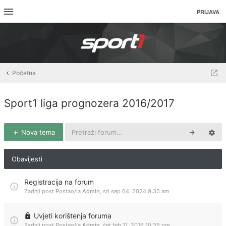
PRIJAVA
Početna
Sport1 liga prognozera 2016/2017
Nova tema
Obavijesti
Registracija na forum
Zadnji post Postao/la
Admin
,
sri sep 04, 2024 9:35 am
Uvjeti korištenja foruma
Zadnji post Postao/la
Admin
,
čet feb 11, 2016 10:35 pm