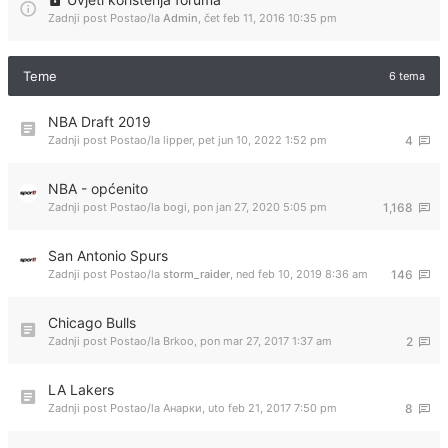
Zadnji post Postao/la
Admin
,
čet feb 11, 2016 10:35 pm
Teme
6 tema
NBA Draft 2019
Zadnji post Postao/la
lipper
,
pet jun 10, 2022 1:52 pm
4
NBA - općenito
Zadnji post Postao/la
bogi
,
pon jan 27, 2020 5:05 pm
1,168
San Antonio Spurs
Zadnji post Postao/la
storm_raider
,
ned feb 10, 2019 8:36 am
146
Chicago Bulls
Zadnji post Postao/la
Brkoo
,
pon mar 27, 2017 1:37 am
2
LA Lakers
Zadnji post Postao/la
Анарки
,
uto feb 21, 2017 7:50 pm
8