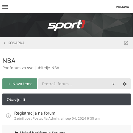
PRIJAVA
KOŠARKA
NBA
Podforum za sve ljubitelje NBA
Nova tema
Obavijesti
Registracija na forum
Zadnji post Postao/la
Admin
,
sri sep 04, 2024 9:35 am
Uvjeti korištenja foruma