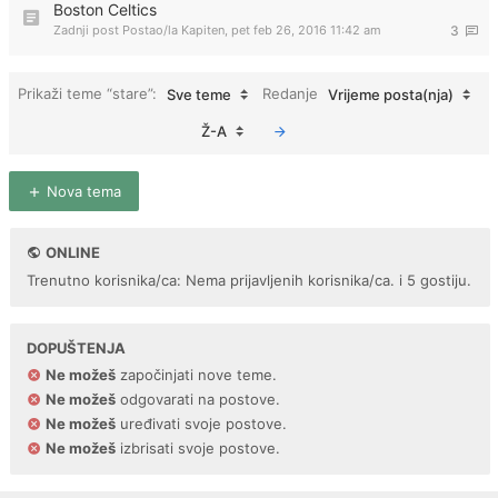
Boston Celtics
Zadnji post Postao/la
Kapiten
,
pet feb 26, 2016 11:42 am
3
Prikaži teme “stare”:
Redanje
Sve teme
Vrijeme posta(nja)
Ž-A
Nova tema
ONLINE
Trenutno korisnika/ca: Nema prijavljenih korisnika/ca. i 5 gostiju.
DOPUŠTENJA
Ne možeš
započinjati nove teme.
Ne možeš
odgovarati na postove.
Ne možeš
uređivati svoje postove.
Ne možeš
izbrisati svoje postove.