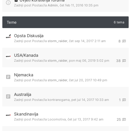
Zadnji post Postao/la
Admin
,
čet feb 11, 2016 10:35 pm
Teme
6 tema
Opsta Diskusija
Zadnji post Postao/la
storm_raider
,
čet sep 14, 2017 2:11 am
8
USA/Kanada
Zadnji post Postao/la
storm_raider
,
pon maj 06, 2019 5:02 pm
38
Njemacka
Zadnji post Postao/la
storm_raider
,
čet jul 20, 2017 10:49 pm
Australija
Zadnji post Postao/la
kontranogama
,
pet jul 14, 2017 10:33 am
1
Skandinavija
Zadnji post Postao/la
Locomotiva
,
čet jul 13, 2017 9:42 am
25