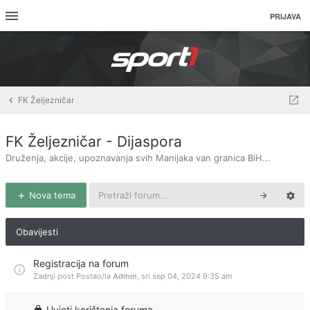
PRIJAVA
FK Željezničar
FK Željezničar - Dijaspora
Druženja, akcije, upoznavanja svih Manijaka van granica BiH...
Nova tema
Obavijesti
Registracija na forum
Zadnji post Postao/la
Admin
,
sri sep 04, 2024 9:35 am
Uvjeti korištenja foruma