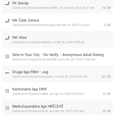
FK Slavija
Zadnji post Postao/la
Veteran1965
,
sri mar 09, 2016 10:27 am
16
NK Čelik Zenica
Zadnji post Postao/la
Nicaragua
,
pet feb 19, 2016 1:33 pm
2
NK Vitez
Zadnji post Postao/la
Admin
,
sri feb 10, 2016 3:58 am
Girls In Your City - No Verify - Anonymous Adult Dating
Zadnji post Postao/la
sprodz1987
,
pon dec 29, 2025 11:08 am
Druga liga FBiH - Jug
Zadnji post Postao/la
propello
,
sri mar 16, 2022 9:01 am
63
Kantonalna liga HNK
Zadnji post Postao/la
Ujko
,
uto apr 14, 2020 6:26 pm
12
Međužupanijska liga HBŽ/ZHŽ
Zadnji post Postao/la
KLIS
,
pon okt 23, 2017 2:59 pm
10