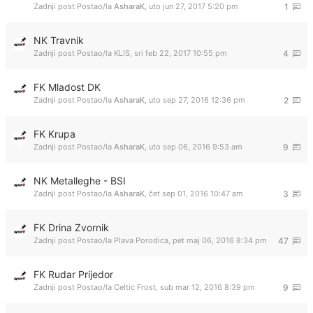
Zadnji post Postao/la
AsharaK
,
uto jun 27, 2017 5:20 pm
1
NK Travnik
Zadnji post Postao/la
KLIS
,
sri feb 22, 2017 10:55 pm
4
FK Mladost DK
Zadnji post Postao/la
AsharaK
,
uto sep 27, 2016 12:36 pm
2
FK Krupa
Zadnji post Postao/la
AsharaK
,
uto sep 06, 2016 9:53 am
9
NK Metalleghe - BSI
Zadnji post Postao/la
AsharaK
,
čet sep 01, 2016 10:47 am
3
FK Drina Zvornik
Zadnji post Postao/la
Plava Porodica
,
pet maj 06, 2016 8:34 pm
47
FK Rudar Prijedor
Zadnji post Postao/la
Celtic Frost
,
sub mar 12, 2016 8:39 pm
9