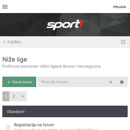
PRIJAVA
FUDBAL
Niže lige
Podforum posvećen nižim ligama Bosne i Hercegovine
Nova tema
1
2
Obavijesti
Registracija na forum