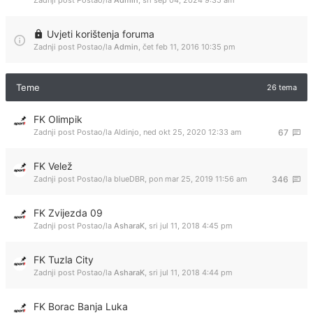
Zadnji post Postao/la
Admin
,
sri sep 04, 2024 9:35 am
Uvjeti korištenja foruma
Zadnji post Postao/la
Admin
,
čet feb 11, 2016 10:35 pm
Teme
26 tema
FK Olimpik
Zadnji post Postao/la
Aldinjo
,
ned okt 25, 2020 12:33 am
67
FK Velež
Zadnji post Postao/la
blueDBR
,
pon mar 25, 2019 11:56 am
346
FK Zvijezda 09
Zadnji post Postao/la
AsharaK
,
sri jul 11, 2018 4:45 pm
FK Tuzla City
Zadnji post Postao/la
AsharaK
,
sri jul 11, 2018 4:44 pm
FK Borac Banja Luka