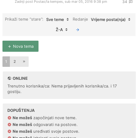
Zadnji post Postao/la
kempes
,
sub mar 05, 2016 9:38 pm
34
Prikaži teme “stare”:
Redanje
Sve teme
Vrijeme posta(nja)
Ž-A
Nova tema
1
2
ONLINE
Trenutno korisnika/ca: Nema prijavljenih korisnika/ca. i 17
gostiju.
DOPUŠTENJA
Ne možeš
započinjati nove teme.
Ne možeš
odgovarati na postove.
Ne možeš
uređivati svoje postove.