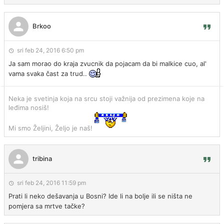
Brkoo
sri feb 24, 2016 6:50 pm
Ja sam morao do kraja zvucnik da pojacam da bi malkice cuo, al'
vama svaka čast za trud..
Neka je svetinja koja na srcu stoji važnija od prezimena koje na
leđima nosiš!
Mi smo Željini, Željo je naš!
tribina
sri feb 24, 2016 11:59 pm
Prati li neko dešavanja u Bosni? Ide li na bolje ili se ništa ne
pomjera sa mrtve tačke?