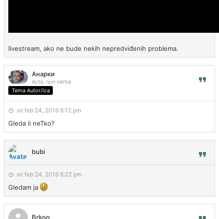
livestream, ako ne bude nekih nepredviđenih problema.
Анарки
Acta, non verba
Tema Autor/ica
sri feb 24, 2016 6:12 pm
Gleda li neTko?
bubi
sri feb 24, 2016 6:22 pm
Gledam ja
Brkoo