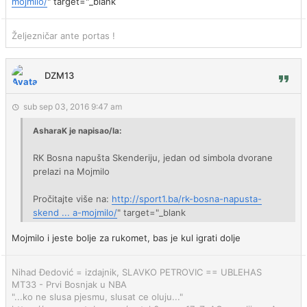
mojmilo/
" target="_blank
Željezničar ante portas !
DZM13
sub sep 03, 2016 9:47 am
AsharaK je napisao/la:
RK Bosna napušta Skenderiju, jedan od simbola dvorane
prelazi na Mojmilo
Pročitajte više na:
http://sport1.ba/rk-bosna-napusta-
skend ... a-mojmilo/
" target="_blank
Mojmilo i jeste bolje za rukomet, bas je kul igrati dolje
Nihad Đedović = izdajnik, SLAVKO PETROVIC == UBLEHAS
MT33 - Prvi Bosnjak u NBA
"...ko ne slusa pjesmu, slusat ce oluju..."