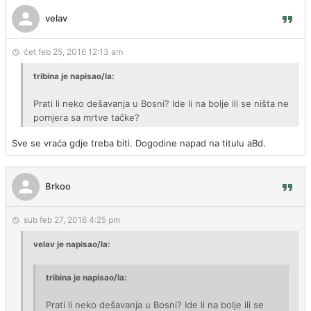
velav
čet feb 25, 2016 12:13 am
tribina je napisao/la:
Prati li neko dešavanja u Bosni? Ide li na bolje ili se ništa ne
pomjera sa mrtve tačke?
Sve se vraća gdje treba biti. Dogodine napad na titulu aBd.
Brkoo
sub feb 27, 2016 4:25 pm
velav je napisao/la:
tribina je napisao/la:
Prati li neko dešavanja u Bosni? Ide li na bolje ili se