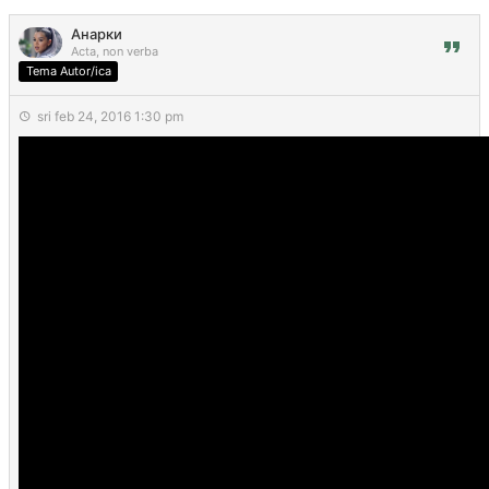
Анарки
Acta, non verba
Tema Autor/ica
sri feb 24, 2016 1:30 pm