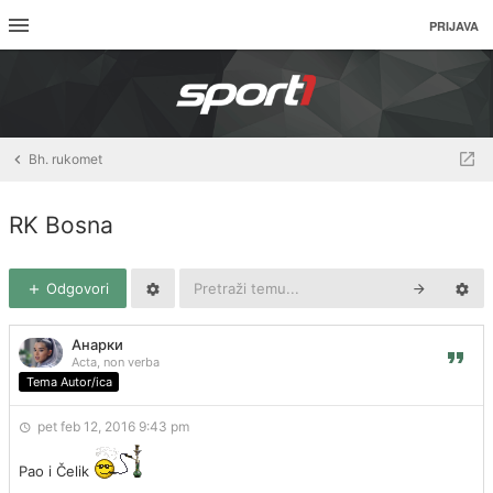
PRIJAVA
Bh. rukomet
RK Bosna
Odgovori
Анарки
Acta, non verba
Tema Autor/ica
pet feb 12, 2016 9:43 pm
Pao i Čelik