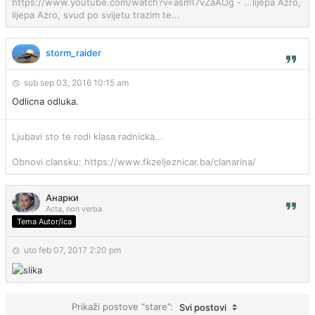
https://www.youtube.com/watch?v=asm17vZaAOg - ...lijepa Azro,
lijepa Azro, svud po svijetu trazim te...
storm_raider
sub sep 03, 2016 10:15 am
Odlicna odluka.
Ljubavi sto te rodi klasa radnicka...
Obnovi clansku: https://www.fkzeljeznicar.ba/clanarina/
Анарки
Acta, non verba
Tema Autor/ica
uto feb 07, 2017 2:20 pm
Prikaži postove “stare”:
Svi postovi