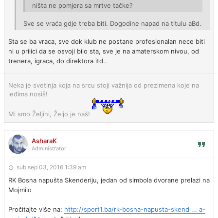
ništa ne pomjera sa mrtve tačke?
Sve se vraća gdje treba biti. Dogodine napad na titulu aBd.
Sta se ba vraca, sve dok klub ne postane profesionalan nece biti
ni u prilici da se osvoji bilo sta, sve je na amaterskom nivou, od
trenera, igraca, do direktora itd..
Neka je svetinja koja na srcu stoji važnija od prezimena koje na
leđima nosiš!
Mi smo Željini, Željo je naš!
AsharaK
Administrator
sub sep 03, 2016 1:39 am
RK Bosna napušta Skenderiju, jedan od simbola dvorane prelazi na
Mojmilo
Pročitajte više na:
http://sport1.ba/rk-bosna-napusta-skend ... a-