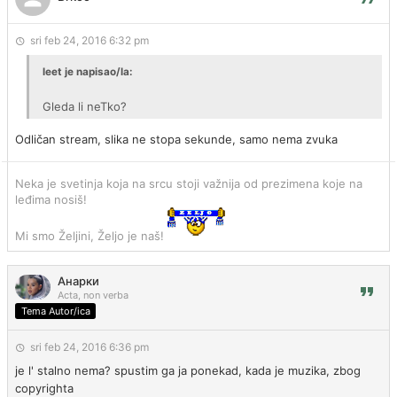
sri feb 24, 2016 6:32 pm
leet je napisao/la:
Gleda li neTko?
Odličan stream, slika ne stopa sekunde, samo nema zvuka
Neka je svetinja koja na srcu stoji važnija od prezimena koje na
leđima nosiš!
Mi smo Željini, Željo je naš!
Анарки
Acta, non verba
Tema Autor/ica
sri feb 24, 2016 6:36 pm
je l' stalno nema? spustim ga ja ponekad, kada je muzika, zbog
copyrighta