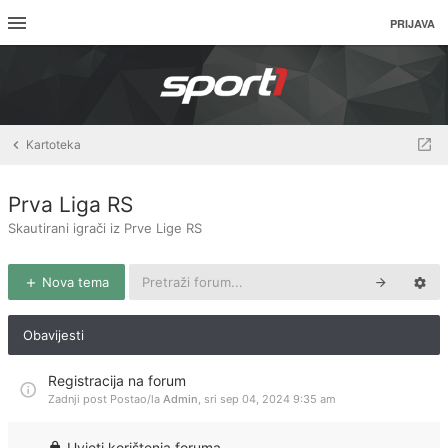
PRIJAVA
Kartoteka
Prva Liga RS
Skautirani igrači iz Prve Lige RS
Nova tema
Obavijesti
Registracija na forum
Zadnji post Postao/la
Admin
,
sri sep 04, 2024 9:35 am
Uvjeti korištenja foruma