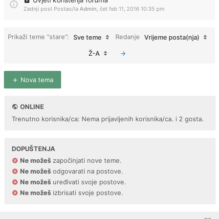
Zadnji post Postao/la
Admin
,
čet feb 11, 2016 10:35 pm
Prikaži teme “stare”:
Redanje
Sve teme
Vrijeme posta(nja)
Ž-A
Nova tema
ONLINE
Trenutno korisnika/ca: Nema prijavljenih korisnika/ca. i 2 gosta.
DOPUŠTENJA
Ne možeš
započinjati nove teme.
Ne možeš
odgovarati na postove.
Ne možeš
uređivati svoje postove.
Ne možeš
izbrisati svoje postove.