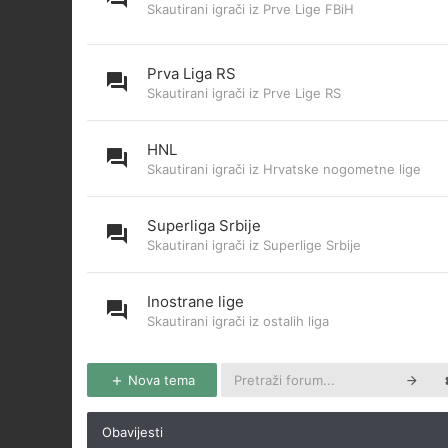
Skautirani igrači iz Prve Lige FBiH
Prva Liga RS
Skautirani igrači iz Prve Lige RS
HNL
Skautirani igrači iz Hrvatske nogometne lige
Superliga Srbije
Skautirani igrači iz Superlige Srbije
Inostrane lige
Skautirani igrači iz ostalih liga
Nova tema
Obavijesti