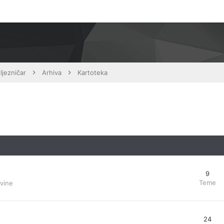
ljezničar
Arhiva
Kartoteka
9
Teme
ovine
24