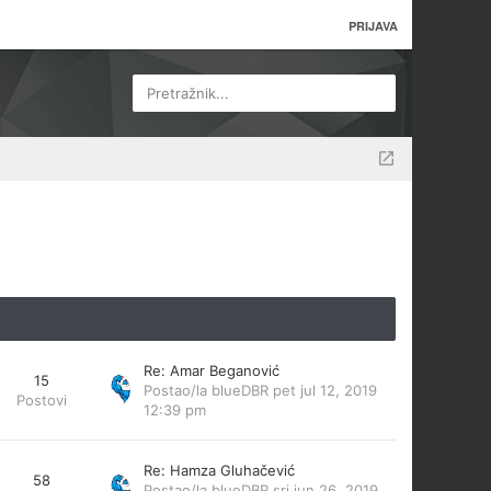
PRIJAVA
Pretražnik...
Re: Amar Beganović
15
Postao/la
blueDBR
pet jul 12, 2019
Postovi
12:39 pm
Re: Hamza Gluhačević
58
Postao/la
blueDBR
sri jun 26, 2019