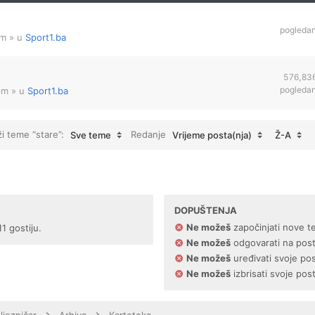
pogleda
am
» u
Sport1.ba
576,83
pogleda
pm
» u
Sport1.ba
ži teme “stare”:
Redanje
Sve teme
Vrijeme posta(nja)
Ž-A
DOPUŠTENJA
Ne možeš
započinjati nove t
1 gostiju.
Ne možeš
odgovarati na pos
Ne možeš
uređivati svoje po
Ne možeš
izbrisati svoje pos