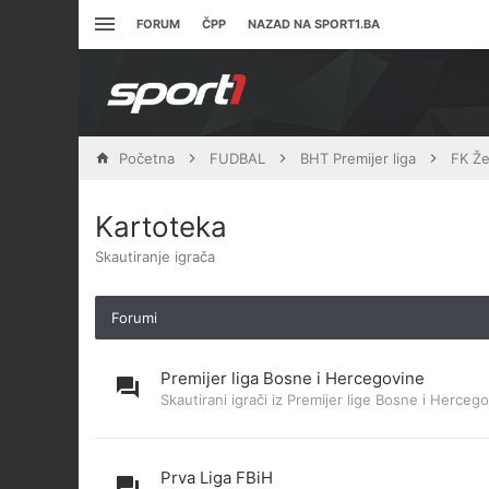
FORUM
ČPP
NAZAD NA SPORT1.BA
Početna
FUDBAL
BHT Premijer liga
FK Že
Kartoteka
Skautiranje igrača
Forumi
Premijer liga Bosne i Hercegovine
Skautirani igrači iz Premijer lige Bosne i Herceg
Prva Liga FBiH