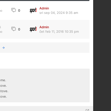
Admin
0
no
sri sep 04, 2024 9:35 am
Admin
6
0
čet feb 11, 2016 10:35 pm
no
eme.
tove.
stove.
tove.