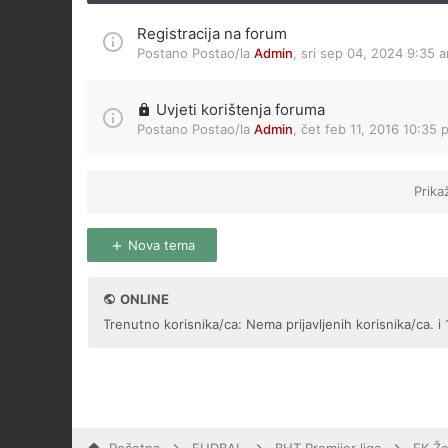
Registracija na forum
Postano Postao/la
Admin
,
sri sep 04, 2024 9:35 
Uvjeti korištenja foruma
Postano Postao/la
Admin
,
čet feb 11, 2016 10:35 
Prika
Nova tema
ONLINE
Trenutno korisnika/ca: Nema prijavljenih korisnika/ca. i 1