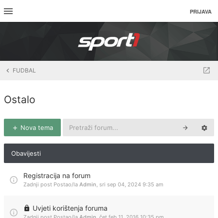
PRIJAVA
FUDBAL
Ostalo
Nova tema
Obavijesti
Registracija na forum
Zadnji post Postao/la
Admin
,
sri sep 04, 2024 9:35 am
Uvjeti korištenja foruma
Zadnji post Postao/la
Admin
,
čet feb 11, 2016 10:35 pm