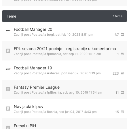
Teme
7 tema
Football Manager 20
Zadnji post Postao/la
bogi
,
pet feb 10, 2023 8:51 pm
67
FPL sezona 20/21 pocinje - registracije u komentarima
Zadnji post Postao/la
fplBosnia
,
pet sep 11, 2020 11:15 am
1
Football Manager 19
Zadnji post Postao/la
AsharaK
,
pon mar 02, 2020 1:19 pm
223
Fantasy Premier League
Zadnji post Postao/la
fplBosnia
,
sub avg 10, 2019 11:54 am
11
Navijacki klipovi
Zadnji post Postao/la
Bosnia
,
ned jun 04, 2017 4:43 pm
15
Futsal u BiH