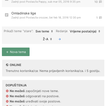
Zadnji post Postao/la
Pappy
,
sub mar 05, 2016 9:35 pm
10
Omladinske lige
Zadnji post Postao/la
crozzer
,
čet feb 18, 2016 12:30 pm
1
Prikaži teme “stare”:
Redanje
Sve teme
Vrijeme posta(nja)
Ž-A
Nova tema
ONLINE
Trenutno korisnika/ca: Nema prijavljenih korisnika/ca. i 5 gostiju.
DOPUŠTENJA
Ne možeš
započinjati nove teme.
Ne možeš
odgovarati na postove.
Ne možeš
uređivati svoje postove.