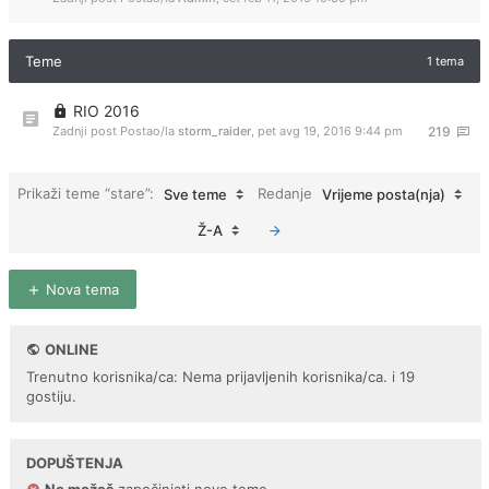
Teme
1 tema
RIO 2016
Zadnji post Postao/la
storm_raider
,
pet avg 19, 2016 9:44 pm
219
Prikaži teme “stare”:
Redanje
Sve teme
Vrijeme posta(nja)
Ž-A
Nova tema
ONLINE
Trenutno korisnika/ca: Nema prijavljenih korisnika/ca. i 19
gostiju.
DOPUŠTENJA