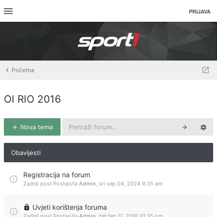
PRIJAVA
Početna
OI RIO 2016
Nova tema
Obavijesti
Registracija na forum
Zadnji post Postao/la
Admin
,
sri sep 04, 2024 9:35 am
Uvjeti korištenja foruma
Zadnji post Postao/la
Admin
,
čet feb 11, 2016 10:35 pm