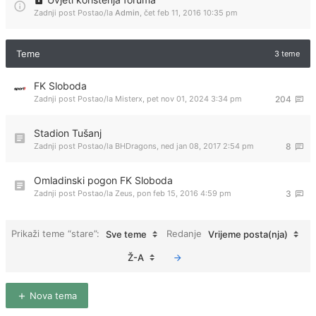
Zadnji post Postao/la
Admin
,
čet feb 11, 2016 10:35 pm
Teme
3 teme
FK Sloboda
Zadnji post Postao/la
Misterx
,
pet nov 01, 2024 3:34 pm
204
Stadion Tušanj
Zadnji post Postao/la
BHDragons
,
ned jan 08, 2017 2:54 pm
8
Omladinski pogon FK Sloboda
Zadnji post Postao/la
Zeus
,
pon feb 15, 2016 4:59 pm
3
Prikaži teme “stare”:
Redanje
Sve teme
Vrijeme posta(nja)
Ž-A
Nova tema