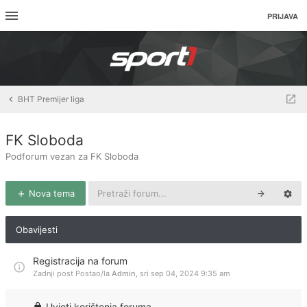
PRIJAVA
BHT Premijer liga
FK Sloboda
Podforum vezan za FK Sloboda
Nova tema
Obavijesti
Registracija na forum
Zadnji post Postao/la
Admin
,
sri sep 04, 2024 9:35 am
Uvjeti korištenja foruma