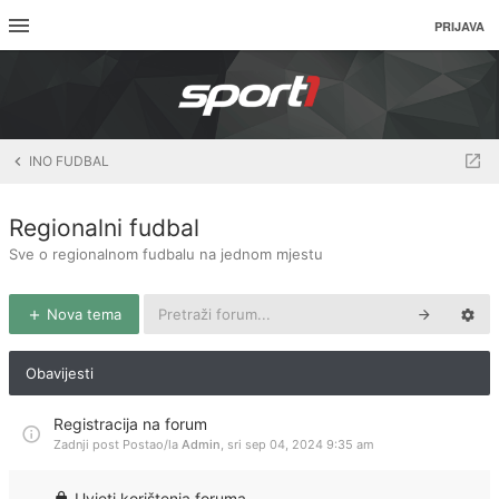
PRIJAVA
INO FUDBAL
Regionalni fudbal
Sve o regionalnom fudbalu na jednom mjestu
Nova tema
Obavijesti
Registracija na forum
Zadnji post Postao/la
Admin
,
sri sep 04, 2024 9:35 am
Uvjeti korištenja foruma