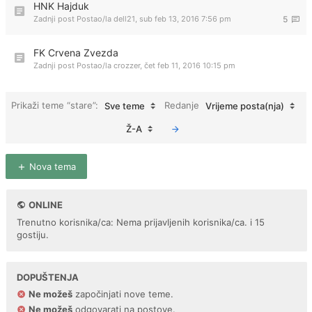
HNK Hajduk
Zadnji post Postao/la
dell21
,
sub feb 13, 2016 7:56 pm
5
FK Crvena Zvezda
Zadnji post Postao/la
crozzer
,
čet feb 11, 2016 10:15 pm
Prikaži teme “stare”:
Redanje
Sve teme
Vrijeme posta(nja)
Ž-A
Nova tema
ONLINE
Trenutno korisnika/ca: Nema prijavljenih korisnika/ca. i 15
gostiju.
DOPUŠTENJA
Ne možeš
započinjati nove teme.
Ne možeš
odgovarati na postove.