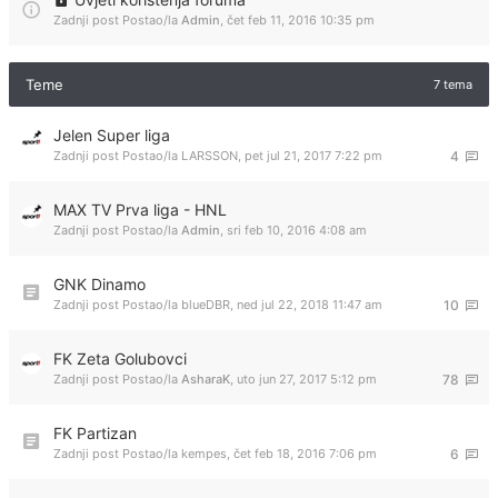
Zadnji post Postao/la
Admin
,
čet feb 11, 2016 10:35 pm
Teme
7 tema
Jelen Super liga
Zadnji post Postao/la
LARSSON
,
pet jul 21, 2017 7:22 pm
4
MAX TV Prva liga - HNL
Zadnji post Postao/la
Admin
,
sri feb 10, 2016 4:08 am
GNK Dinamo
Zadnji post Postao/la
blueDBR
,
ned jul 22, 2018 11:47 am
10
FK Zeta Golubovci
Zadnji post Postao/la
AsharaK
,
uto jun 27, 2017 5:12 pm
78
FK Partizan
Zadnji post Postao/la
kempes
,
čet feb 18, 2016 7:06 pm
6