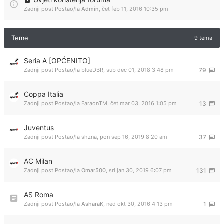
Zadnji post Postao/la
Admin
,
čet feb 11, 2016 10:35 pm
Teme
9 tema
Seria A [OPĆENITO]
Zadnji post Postao/la
blueDBR
,
sub dec 01, 2018 3:48 pm
79
Coppa Italia
Zadnji post Postao/la
FaraonTM
,
čet mar 03, 2016 1:05 pm
13
Juventus
Zadnji post Postao/la
shzna
,
pon sep 16, 2019 8:20 am
37
AC Milan
Zadnji post Postao/la
Omar500
,
sri jan 30, 2019 6:07 pm
131
AS Roma
Zadnji post Postao/la
AsharaK
,
ned okt 30, 2016 4:13 pm
1