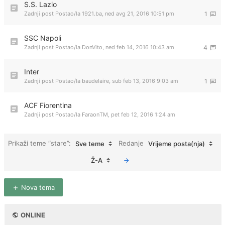
S.S. Lazio
Zadnji post Postao/la
1921.ba
,
ned avg 21, 2016 10:51 pm
1
SSC Napoli
Zadnji post Postao/la
DonVito
,
ned feb 14, 2016 10:43 am
4
Inter
Zadnji post Postao/la
baudelaire
,
sub feb 13, 2016 9:03 am
1
ACF Fiorentina
Zadnji post Postao/la
FaraonTM
,
pet feb 12, 2016 1:24 am
Prikaži teme “stare”:
Redanje
Sve teme
Vrijeme posta(nja)
Ž-A
Nova tema
ONLINE