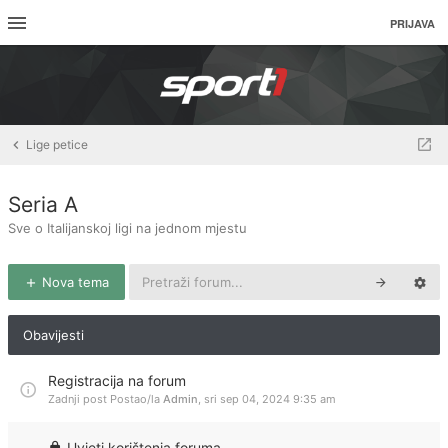
PRIJAVA
Lige petice
Seria A
Sve o Italijanskoj ligi na jednom mjestu
Nova tema
Obavijesti
Registracija na forum
Zadnji post Postao/la
Admin
,
sri sep 04, 2024 9:35 am
Uvjeti korištenja foruma