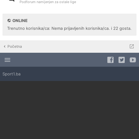
Podforum namijenjen za ostale lige
ONLINE
Trenutno korisnika/ca: Nema prijavljenih korisnika/ca. i 22 gosta.
Početna
Sport1.ba