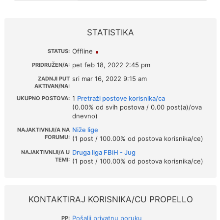
STATISTIKA
Offline
STATUS:
pet feb 18, 2022 2:45 pm
PRIDRUŽEN/A:
sri mar 16, 2022 9:15 am
ZADNJI PUT
AKTIVAN/NA:
1
Pretraži postove korisnika/ca
UKUPNO POSTOVA:
(0.00% od svih postova / 0.00 post(a)/ova
dnevno)
Niže lige
NAJAKTIVNIJI/A NA
FORUMU:
(1 post / 100.00% od postova korisnika/ce)
Druga liga FBiH - Jug
NAJAKTIVNIJI/A U
TEMI:
(1 post / 100.00% od postova korisnika/ce)
KONTAKTIRAJ KORISNIKA/CU PROPELLO
Pošalji privatnu poruku
PP: