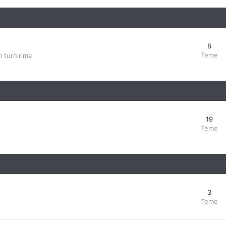
8
Teme
 turnirima
19
Teme
3
Teme