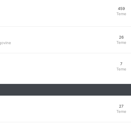
459
Teme
26
Teme
govine
7
Teme
27
Teme