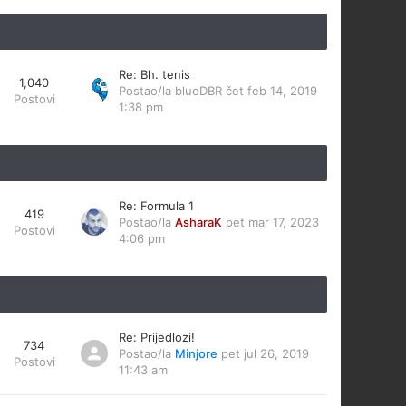
Re: Bh. tenis
1,040
Postao/la
blueDBR
čet feb 14, 2019
Postovi
1:38 pm
Re: Formula 1
419
Postao/la
AsharaK
pet mar 17, 2023
Postovi
4:06 pm
Re: Prijedlozi!
734
Postao/la
Minjore
pet jul 26, 2019
Postovi
11:43 am