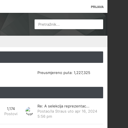
PRIJAVA
Pretražnik...
Preusmjereno puta:
1,227,325
Re: A selekcija reprezentac...
1,174
Postao/la
Straus
uto apr 16, 2024
Postovi
5:56 pm