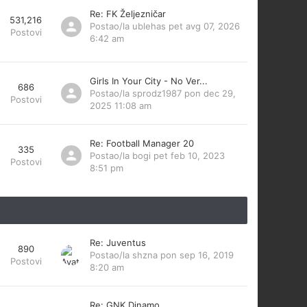
Re: FK Željezničar
531,216
Postao/la
ublehas
pet avg 07, 2026
Postovi
6:42 am
Girls In Your City - No Ver...
686
Postao/la
sprodz1987
pon dec 29,
Postovi
2025 11:08 am
Re: Football Manager 20
335
Postao/la
bogi
pet feb 10, 2023
Postovi
8:51 pm
Re: Juventus
890
Postao/la
shzna
pon sep 16, 2019
Postovi
8:20 am
Re: GNK Dinamo