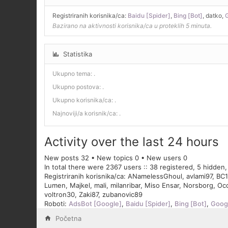
Registriranih korisnika/ca:
Baidu [Spider]
,
Bing [Bot]
,
datko
,
G
Bazirano na aktivnosti korisnika/ca u proteklih 5 minuta.
Statistika
Ukupno tema:
.
Ukupno postova:
.
Ukupno korisnika/ca:
.
Najnoviji/a korisnik/ca:
.
Activity over the last 24 hours
New posts 32 • New topics 0 • New users 0
In total there were 2367 users :: 38 registered, 5 hidden
Registriranih korisnika/ca:
ANamelessGhoul
,
avlami97
,
BC1
Lumen
,
Majkel
,
mali
,
milanribar
,
Miso Ensar
,
Norsborg
,
Occ
voltron30
,
Zaki87
,
zubanovic89
Roboti:
AdsBot [Google]
,
Baidu [Spider]
,
Bing [Bot]
,
Googl
Početna