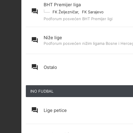
BHT Premijer liga
FK Željezničar
,
FK Sarajevo
Podforum posvećen BHT Premijer ligi
Niže lige
Podforum posvećen nižim ligama Bosne i Herce
Ostalo
INO FUDBAL
Lige petice