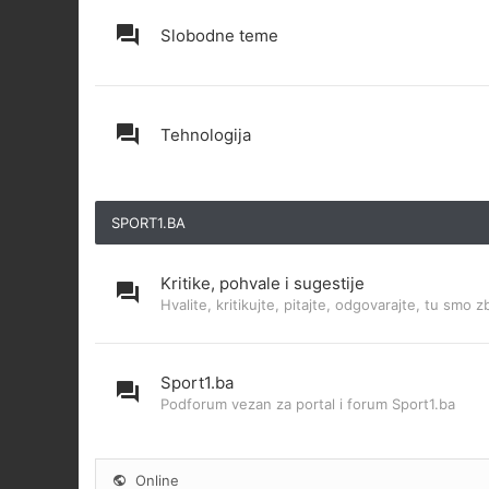
Slobodne teme
Tehnologija
SPORT1.BA
Kritike, pohvale i sugestije
Hvalite, kritikujte, pitajte, odgovarajte, tu smo z
Sport1.ba
Podforum vezan za portal i forum Sport1.ba
Online