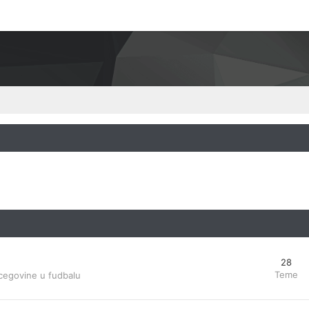
28
Teme
cegovine u fudbalu