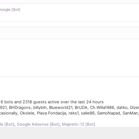
oogle [Bot]
, 6 bots and 2318 guests active over the last 24 hours
921
,
BHDragons
,
billybih
,
Blueworld21
,
BrUDA
,
Ch.Willa1986
,
datko
,
Dize
asionally
,
Okolele
,
Plava Fondacija
,
reks1
,
salle86
,
SamoNapad
,
SanMan
e [Bot]
,
Google Adsense [Bot]
,
Majestic-12 [Bot]