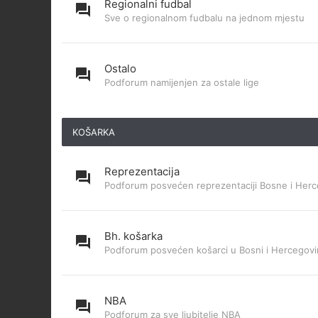
Regionalni fudbal
Sve o regionalnom fudbalu na jednom mjestu
Ostalo
Podforum namijenjen za ostale lige
KOŠARKA
Reprezentacija
Podforum posvećen reprezentaciji Bosne i Herc
Bh. košarka
Podforum posvećen košarci u Bosni i Hercegovi
NBA
Podforum za sve ljubitelje NBA