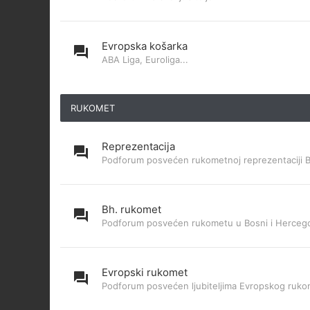
Evropska košarka
ABA Liga, Euroliga...
RUKOMET
Reprezentacija
Podforum posvećen rukometnoj reprezentaciji 
Bh. rukomet
Podforum posvećen rukometu u Bosni i Hercego
Evropski rukomet
Podforum posvećen ljubiteljima Evropskog ruk