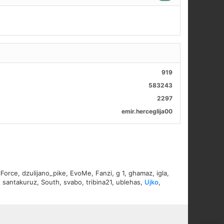
919
583243
2297
emir.herceglija00
lForce
,
dzulijano_pike
,
EvoMe
,
Fanzi
,
g 1
,
ghamaz
,
igla
,
,
santakuruz
,
South
,
svabo
,
tribina21
,
ublehas
,
Ujko
,