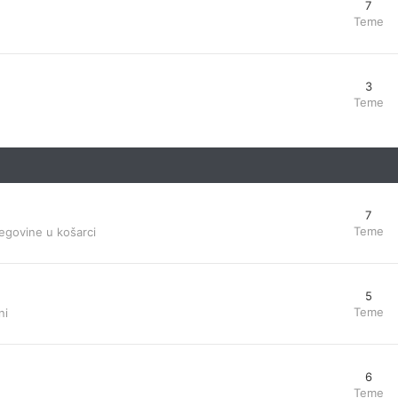
7
Teme
3
Teme
7
Teme
egovine u košarci
5
Teme
ni
6
Teme