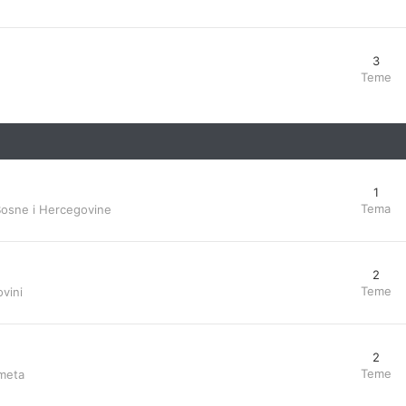
3
Teme
1
Tema
Bosne i Hercegovine
2
Teme
vini
2
Teme
ometa