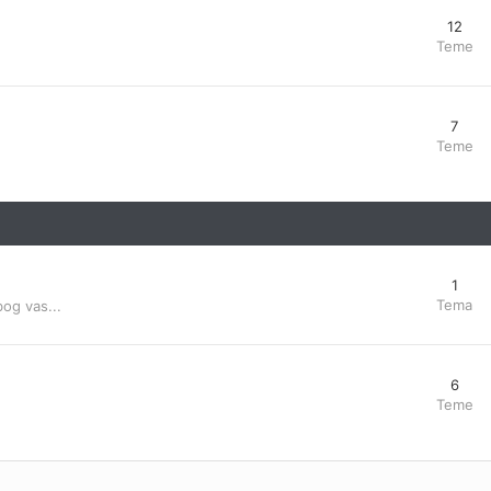
12
Teme
7
Teme
1
Tema
bog vas...
6
Teme