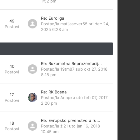
1:52 pm
Re: Euroliga
49
Postao/la
matijasever55
sri dec 24,
Postovi
2025 6:28 am
Re: Rukometna Reprezentacij...
40
Postao/la
19tm87
sub okt 27, 2018
Postovi
8:18 pm
Re: RK Bosna
17
Postao/la
Анарки
uto feb 07, 2017
Postovi
2:20 pm
Re: Evropsko prvenstvo u ru...
18
Postao/la
ž'21
uto jan 16, 2018
Postovi
10:45 am