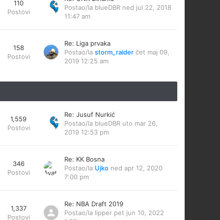
110
Postao/la
blueDBR
ned jul 22, 2018
Postovi
11:47 am
Re: Liga prvaka
158
Postao/la
storm_raider
čet maj 09,
Postovi
2019 12:25 am
Re: Jusuf Nurkić
1,559
Postao/la
blueDBR
uto mar 26,
Postovi
2019 12:53 pm
Re: KK Bosna
346
Postao/la
Ujko
ned apr 12, 2020
Postovi
7:00 pm
Re: NBA Draft 2019
1,337
Postao/la
lipper
pet jun 10, 2022
Postovi