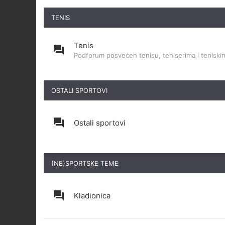
TENIS
Tenis
Podforum posvećen tenisu, teniserima i teniskim
OSTALI SPORTOVI
Ostali sportovi
(NE)SPORTSKE TEME
Kladionica