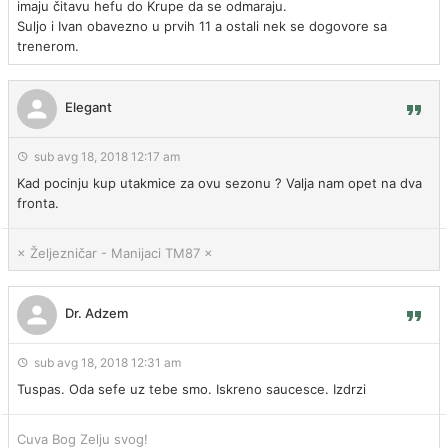
imaju čitavu hefu do Krupe da se odmaraju.
Suljo i Ivan obavezno u prvih 11 a ostali nek se dogovore sa
trenerom.
Elegant
sub avg 18, 2018 12:17 am
Kad pocinju kup utakmice za ovu sezonu ? Valja nam opet na dva
fronta.
× Željezničar - Manijaci TM87 ×
Dr. Adzem
sub avg 18, 2018 12:31 am
Tuspas. Oda sefe uz tebe smo. Iskreno saucesce. Izdrzi
Cuva Bog Zelju svog!