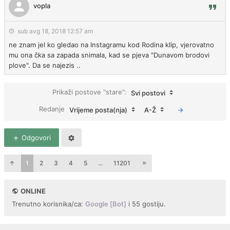
vopla
sub avg 18, 2018 12:57 am
ne znam jel ko gledao na Instagramu kod Rodina klip, vjerovatno
mu ona čka sa zapada snimala, kad se pjeva "Dunavom brodovi
plove". Da se najezis ..
Prikaži postove “stare”:
Svi postovi
Redanje
Vrijeme posta(nja)
A-Ž
Odgovori
1
2
3
4
5
...
11201
ONLINE
Trenutno korisnika/ca:
Google [Bot]
i 55 gostiju.