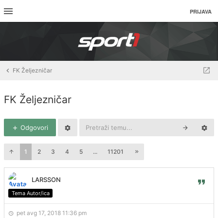
PRIJAVA
FK Željezničar
FK Željezničar
Odgovori
1
2
3
4
5
...
11201
LARSSON
Tema Autor/ica
pet avg 17, 2018 11:36 pm