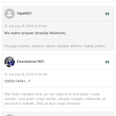
Vipla1921
sub avg 18, 2018 12:31 am
Ma realno propast dinastije Misimovic..
Na jugu stojimo, zastave vijemo, barjake dižemo i baklje palimo..
Eisenbahner1921
sub avg 18, 2018 12:54 am
12510+1414+...?
Nije Željo mahalski klub, jer već odavno je prerastao i svoje
naselje i svoj grad i svoju zemlju, okuplja navijače odasvuda, ali
jest klub iz mahale. Željo je klub svoje Grbavice