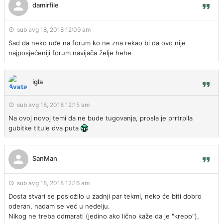
damirfile
sub avg 18, 2018 12:09 am
Sad da neko uđe na forum ko ne zna rekao bi da ovo nije
najposjećeniji forum navijača želje hehe
igla
sub avg 18, 2018 12:15 am
Na ovoj novoj temi da ne bude tugovanja, prosla je prrtrpila
gubitke titule dva puta
SanMan
sub avg 18, 2018 12:16 am
Dosta stvari se posložilo u zadnji par tekmi, neko će biti dobro
oderan, nadam se već u nedelju.
Nikog ne treba odmarati (jedino ako lično kaže da je "krepo"),