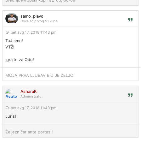
samo_plavo
Osvajač prvog S1 kupa
pet avg 17, 2018 11:43 pm
TuJ smo!
VTŽ!
Igrajte za Odu!
MOJA PRVA LJUBAV BIO JE ŽELJO!
AsharaK
Administrator
pet avg 17, 2018 11:43 pm
Juris!
Željezničar ante portas !