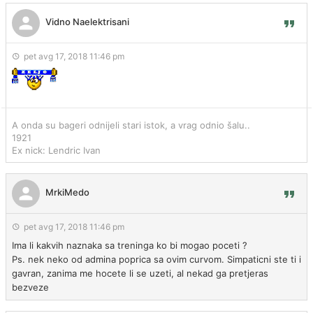
Vidno Naelektrisani
pet avg 17, 2018 11:46 pm
A onda su bageri odnijeli stari istok, a vrag odnio šalu..
1921
Ex nick: Lendric Ivan
MrkiMedo
pet avg 17, 2018 11:46 pm
Ima li kakvih naznaka sa treninga ko bi mogao poceti ?
Ps. nek neko od admina poprica sa ovim curvom. Simpaticni ste ti i
gavran, zanima me hocete li se uzeti, al nekad ga pretjeras
bezveze