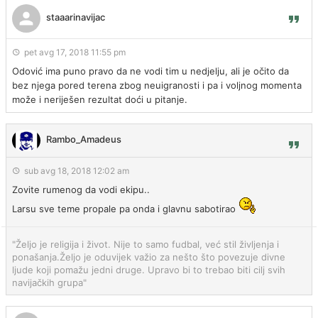
staaarinavijac
pet avg 17, 2018 11:55 pm
Odović ima puno pravo da ne vodi tim u nedjelju, ali je očito da
bez njega pored terena zbog neuigranosti i pa i voljnog momenta
može i neriješen rezultat doći u pitanje.
Rambo_Amadeus
sub avg 18, 2018 12:02 am
Zovite rumenog da vodi ekipu..
Larsu sve teme propale pa onda i glavnu sabotirao
"Željo je religija i život. Nije to samo fudbal, već stil življenja i
ponašanja.Željo je oduvijek važio za nešto što povezuje divne
ljude koji pomažu jedni druge. Upravo bi to trebao biti cilj svih
navijačkih grupa"