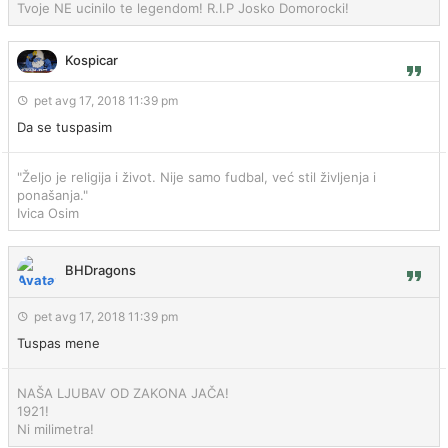
Tvoje NE ucinilo te legendom! R.I.P Josko Domorocki!
Kospicar
pet avg 17, 2018 11:39 pm
Da se tuspasim
"Željo je religija i život. Nije samo fudbal, već stil življenja i
ponašanja."
Ivica Osim
BHDragons
pet avg 17, 2018 11:39 pm
Tuspas mene
NAŠA LJUBAV OD ZAKONA JAČA!
1921!
Ni milimetra!