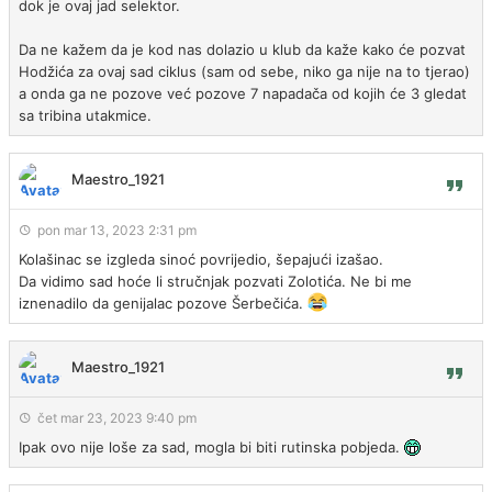
dok je ovaj jad selektor.
Da ne kažem da je kod nas dolazio u klub da kaže kako će pozvat
Hodžića za ovaj sad ciklus (sam od sebe, niko ga nije na to tjerao)
a onda ga ne pozove već pozove 7 napadača od kojih će 3 gledat
sa tribina utakmice.
Maestro_1921
pon mar 13, 2023 2:31 pm
Kolašinac se izgleda sinoć povrijedio, šepajući izašao.
Da vidimo sad hoće li stručnjak pozvati Zolotića. Ne bi me
iznenadilo da genijalac pozove Šerbečića.
Maestro_1921
čet mar 23, 2023 9:40 pm
Ipak ovo nije loše za sad, mogla bi biti rutinska pobjeda.