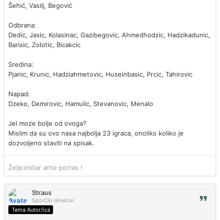
Šehić, Vasilj, Begović
Odbrana:
Dedic, Jasic, Kolasinac, Gazibegovic, Ahmedhodzic, Hadzikadunic,
Barisic, Zolotic, Bicakcic
Sredina:
Pjanic, Krunic, Hadziahmetovic, Huseinbasic, Prcic, Tahirovic
Napad:
Dzeko, Demirovic, Hamulic, Stevanovic, Menalo
Jel moze bolje od ovoga?
Mislim da su ovo nasa najbolja 23 igraca, onoliko koliko je
dozvoljeno staviti na spisak.
Željezničar ante portas !
Straus
SporCki direktor
Tema Autor/ica