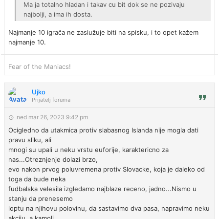
Ma ja totalno hladan i takav cu bit dok se ne pozivaju
najbolji, a ima ih dosta.
Najmanje 10 igrača ne zaslužuje biti na spisku, i to opet kažem
najmanje 10.
Fear of the Maniacs!
Ujko
Prijatelj foruma
ned mar 26, 2023 9:42 pm
Ocigledno da utakmica protiv slabasnog Islanda nije mogla dati
pravu sliku, ali
mnogi su upali u neku vrstu euforije, karaktericno za
nas...Otreznjenje dolazi brzo,
evo nakon prvog poluvremena protiv Slovacke, koja je daleko od
toga da bude neka
fudbalska velesila izgledamo najblaze receno, jadno...Nismo u
stanju da prenesemo
loptu na njihovu polovinu, da sastavimo dva pasa, napravimo neku
akciju, a kamoli