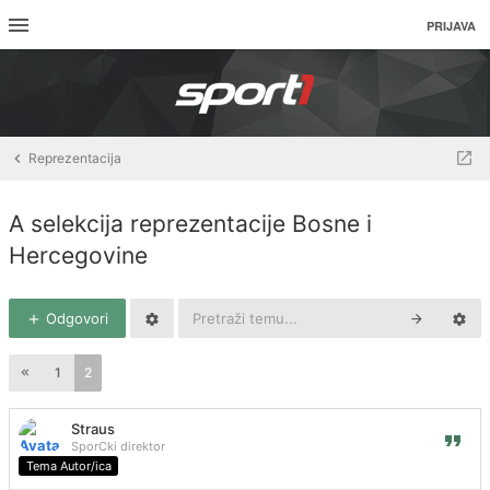
PRIJAVA
Reprezentacija
A selekcija reprezentacije Bosne i
Hercegovine
Odgovori
1
2
Straus
SporCki direktor
Tema Autor/ica