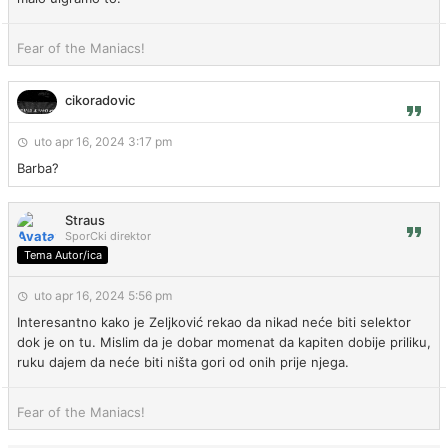
Fear of the Maniacs!
cikoradovic
uto apr 16, 2024 3:17 pm
Barba?
Straus
SporCki direktor
Tema Autor/ica
uto apr 16, 2024 5:56 pm
Interesantno kako je Zeljković rekao da nikad neće biti selektor
dok je on tu. Mislim da je dobar momenat da kapiten dobije priliku,
ruku dajem da neće biti ništa gori od onih prije njega.
Fear of the Maniacs!