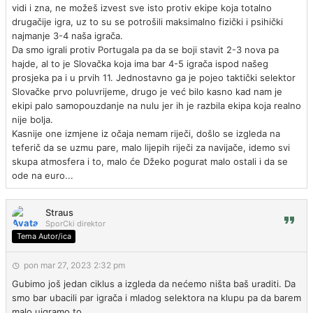
vidi i zna, ne možeš izvest sve isto protiv ekipe koja totalno
drugačije igra, uz to su se potrošili maksimalno fizički i psihički
najmanje 3-4 naša igrača.
Da smo igrali protiv Portugala pa da se boji stavit 2-3 nova pa
hajde, al to je Slovačka koja ima bar 4-5 igrača ispod našeg
prosjeka pa i u prvih 11. Jednostavno ga je pojeo taktički selektor
Slovačke prvo poluvrijeme, drugo je već bilo kasno kad nam je
ekipi palo samopouzdanje na nulu jer ih je razbila ekipa koja realno
nije bolja.
Kasnije one izmjene iz očaja nemam riječi, došlo se izgleda na
teferič da se uzmu pare, malo lijepih riječi za navijače, idemo svi
skupa atmosfera i to, malo će Džeko pogurat malo ostali i da se
ode na euro...
Straus
SporCki direktor
Tema Autor/ica
pon mar 27, 2023 2:32 pm
Gubimo još jedan ciklus a izgleda da nećemo ništa baš uraditi. Da
smo bar ubacili par igrača i mladog selektora na klupu pa da barem
malo uigramo to.