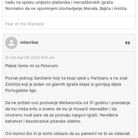
nađu na spisku umjesto plaćenika i menadžerskih igrača.
Normalno da ne spominjem izostavljanje Menala, Bajića i Hotića.
Fear of the Maniacs!
milanribar
čet mar 09, 2023 9:51 am
Plakat ćemo mi za Petevom.
Pozvat jednog Saničanin koji na klupi sjedi u Partizanu a ne zvat
Zolotića koji je jedan od glavnih igrača ekipe iz gornjeg dijela
Portugalske lige.
Da ne pričam ovo pozivanje Mešanovića od 31 godinu i pravdanje
da mu treba krilo a znamo da mu je Husarić menadžer i da
otvoreno nudi pare da se pozivaju njegovi igrači. Neviđena
bahatost i bezobrazluk pitarske ublehe.
Ovi momci što ih je kofol obilazio da su pametni ne bi se odazvali