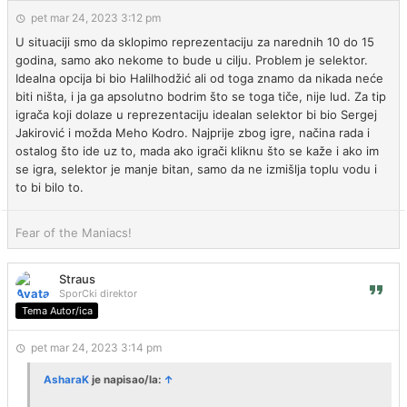
pet mar 24, 2023 3:12 pm
U situaciji smo da sklopimo reprezentaciju za narednih 10 do 15
godina, samo ako nekome to bude u cilju. Problem je selektor.
Idealna opcija bi bio Halilhodžić ali od toga znamo da nikada neće
biti ništa, i ja ga apsolutno bodrim što se toga tiče, nije lud. Za tip
igrača koji dolaze u reprezentaciju idealan selektor bi bio Sergej
Jakirović i možda Meho Kodro. Najprije zbog igre, načina rada i
ostalog što ide uz to, mada ako igrači kliknu što se kaže i ako im
se igra, selektor je manje bitan, samo da ne izmišlja toplu vodu i
to bi bilo to.
Fear of the Maniacs!
Straus
SporCki direktor
Tema Autor/ica
pet mar 24, 2023 3:14 pm
AsharaK
je napisao/la:
↑