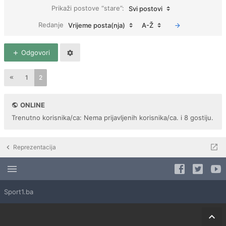
Prikaži postove “stare”:
Svi postovi
Redanje
Vrijeme posta(nja)
A-Ž
Odgovori
1
2
ONLINE
Trenutno korisnika/ca: Nema prijavljenih korisnika/ca. i 8 gostiju.
Reprezentacija
Sport1.ba