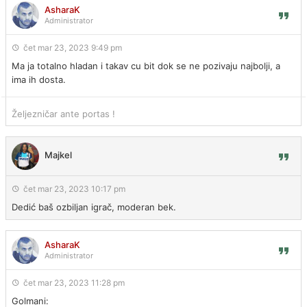
AsharaK
Administrator
čet mar 23, 2023 9:49 pm
Ma ja totalno hladan i takav cu bit dok se ne pozivaju najbolji, a
ima ih dosta.
Željezničar ante portas !
Majkel
čet mar 23, 2023 10:17 pm
Dedić baš ozbiljan igrač, moderan bek.
AsharaK
Administrator
čet mar 23, 2023 11:28 pm
Golmani: