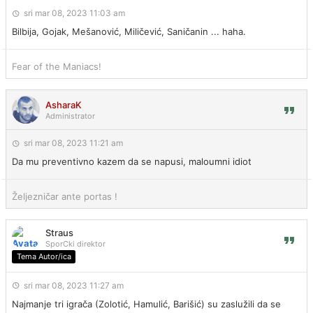
sri mar 08, 2023 11:03 am
Bilbija, Gojak, Mešanović, Miličević, Saničanin ... haha.
Fear of the Maniacs!
AsharaK
Administrator
sri mar 08, 2023 11:21 am
Da mu preventivno kazem da se napusi, maloumni idiot
Željezničar ante portas !
Straus
SporCki direktor
Tema Autor/ica
sri mar 08, 2023 11:27 am
Najmanje tri igrača (Zolotić, Hamulić, Barišić) su zaslužili da se