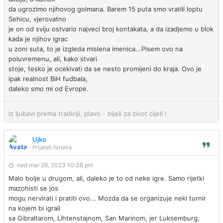
da ugrozimo njihovog golmana. Barem 15 puta smo vratili loptu
Sehicu, vjerovatno
je on od sviju ostvario najveci broj kontakata, a da izadjemo u blok
kada je njihov igrac
u zoni suta, to je izgleda mislena imenica...Pisem ovo na
poluvremenu, ali, kako stvari
stoje, tesko je ocekivati da se nesto promijeni do kraja. Ovo je
ipak realnost BiH fudbala,
daleko smo mi od Evrope.
Iz ljubavi prema tradiciji, plavo - bijeli za zivot cijeli !
Ujko
Prijatelj foruma
ned mar 26, 2023 10:38 pm
Malo bolje u drugom, ali, daleko je to od neke igre. Samo rijetki
mazohisti se jos
mogu nervirati i pratiti ovo... Mozda da se organizuje neki turnir
na kojem bi igrali
sa Gibraltarom, Lihtenstajnom, San Marinom, jer Luksemburg,