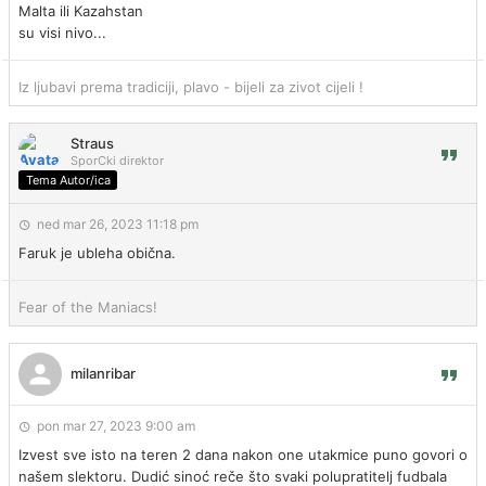
Malta ili Kazahstan
su visi nivo...
Iz ljubavi prema tradiciji, plavo - bijeli za zivot cijeli !
Straus
SporCki direktor
Tema Autor/ica
ned mar 26, 2023 11:18 pm
Faruk je ubleha obična.
Fear of the Maniacs!
milanribar
pon mar 27, 2023 9:00 am
Izvest sve isto na teren 2 dana nakon one utakmice puno govori o
našem slektoru. Dudić sinoć reče što svaki polupratitelj fudbala