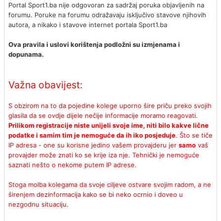
Portal Sport1.ba nije odgovoran za sadržaj poruka objavljenih na
forumu. Poruke na forumu odražavaju isključivo stavove njihovih
autora, a nikako i stavove internet portala Sport1.ba
Ova pravila i uslovi korištenja podložni su izmjenama i
dopunama.
Važna obavijest:
S obzirom na to da pojedine kolege uporno šire priču preko svojih
glasila da se ovdje dijele nečije informacije moramo reagovati.
Prilikom registracije niste unijeli svoje ime, niti bilo kakve lične
podatke i samim tim je nemoguće da ih iko posjeduje
. Što se tiče
IP adresa - one su korisne jedino vašem provajderu jer
samo
vaš
provajder može znati ko se krije iza nje. Tehnički je nemoguće
saznati nešto o nekome putem IP adrese.
Stoga molba kolegama da svoje ciljeve ostvare svojim radom, a ne
širenjem dezinformacija kako se bi neko ocrnio i doveo u
nezgodnu situaciju.