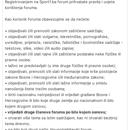
Registrovanjem na Sport1.ba forum prihvatate pravila i uvjete
korištenja foruma.
Kao korisnik foruma obavezujete se da nećete:
• objavljivati i/ili prenositi zakonom zaštićene sadržaje;
• objavljivati i/ili slati vulgarne, klevetničke, pornografske,
uvredljive, prijeteće, rasističke, fašističke i šovinističke sadržaje -
tekstove, slike, video i/ili audio zapise;
• objavljivati i/ili slati tajne i/ili zaštićene podatake neke fizičke ili
pravne osobe;
• lažno se predstavljati (u ime druge fizičke ili pravne osobe);
• objavljivati, prenositi i/ili slati informacije koje krše postojeće
zakone Bosne i Hercegovine i/ili međunarodne zakone;
• objavljivati, prenositi i/ili slati lažne informacije u smislu
nanošenja štete trećim osobama;
• širiti nacionalnu netrpeljivost ili vrijeđati građane Bosne i
Hercegovine ili bilo koje druge zemlje po nacionalnom ili bilo
kojem drugom osnovu;
• vrijeđati druge članove foruma po bilo kojem osnovu;
• otvarati više tema sa istim sadržajem, kao ni otvarati bezbroj
tema dnevno;
• na bilo koji drugi način zloupotrebljavati forum.