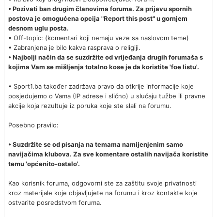
• Pozivati ban drugim članovima foruma. Za prijavu spornih
postova je omogućena opcija "Report this post" u gornjem
desnom uglu posta.
• Off-topic: (komentari koji nemaju veze sa naslovom teme)
• Zabranjena je bilo kakva rasprava o religiji.
• Najbolji način da se suzdržite od vrijeđanja drugih forumaša s
kojima Vam se mišljenja totalno kose je da koristite 'foe listu'.
• Sport1.ba također zadržava pravo da otkrije informacije koje
posjedujemo o Vama (IP adrese i slično) u slučaju tužbe ili pravne
akcije koja rezultuje iz poruka koje ste slali na forumu.
Posebno pravilo:
• Suzdržite se od pisanja na temama namijenjenim samo
navijačima klubova. Za sve komentare ostalih navijača koristite
temu 'općenito-ostalo'.
Kao korisnik foruma, odgovorni ste za zaštitu svoje privatnosti
kroz materijale koje objavljujete na forumu i kroz kontakte koje
ostvarite posredstvom foruma.