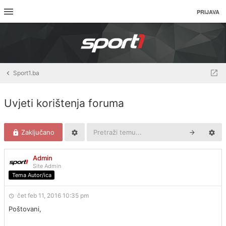
PRIJAVA
Sport1.ba
Uvjeti korištenja foruma
Zaključano
Admin
Site Admin
Tema Autor/ica
čet feb 11, 2016 10:35 pm
Poštovani,