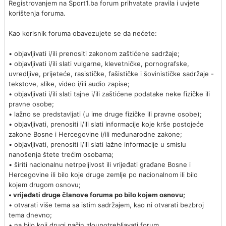
Registrovanjem na Sport1.ba forum prihvatate pravila i uvjete
korištenja foruma.
Kao korisnik foruma obavezujete se da nećete:
• objavljivati i/ili prenositi zakonom zaštićene sadržaje;
• objavljivati i/ili slati vulgarne, klevetničke, pornografske,
uvredljive, prijeteće, rasističke, fašističke i šovinističke sadržaje -
tekstove, slike, video i/ili audio zapise;
• objavljivati i/ili slati tajne i/ili zaštićene podatake neke fizičke ili
pravne osobe;
• lažno se predstavljati (u ime druge fizičke ili pravne osobe);
• objavljivati, prenositi i/ili slati informacije koje krše postojeće
zakone Bosne i Hercegovine i/ili međunarodne zakone;
• objavljivati, prenositi i/ili slati lažne informacije u smislu
nanošenja štete trećim osobama;
• širiti nacionalnu netrpeljivost ili vrijeđati građane Bosne i
Hercegovine ili bilo koje druge zemlje po nacionalnom ili bilo
kojem drugom osnovu;
• vrijeđati druge članove foruma po bilo kojem osnovu;
• otvarati više tema sa istim sadržajem, kao ni otvarati bezbroj
tema dnevno;
• na bilo koji drugi način zloupotrebljavati forum.