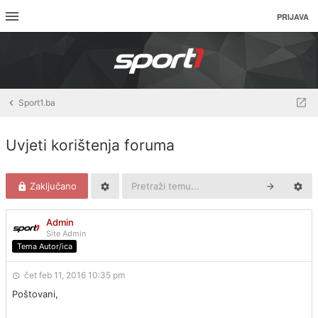
PRIJAVA
Sport1.ba
Uvjeti korištenja foruma
Zaključano
Admin
Site Admin
Tema Autor/ica
čet feb 11, 2016 10:35 pm
Poštovani,