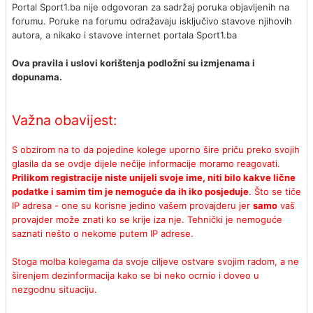
Portal Sport1.ba nije odgovoran za sadržaj poruka objavljenih na
forumu. Poruke na forumu odražavaju isključivo stavove njihovih
autora, a nikako i stavove internet portala Sport1.ba
Ova pravila i uslovi korištenja podložni su izmjenama i
dopunama.
Važna obavijest:
S obzirom na to da pojedine kolege uporno šire priču preko svojih
glasila da se ovdje dijele nečije informacije moramo reagovati.
Prilikom registracije niste unijeli svoje ime, niti bilo kakve lične
podatke i samim tim je nemoguće da ih iko posjeduje
. Što se tiče
IP adresa - one su korisne jedino vašem provajderu jer
samo
vaš
provajder može znati ko se krije iza nje. Tehnički je nemoguće
saznati nešto o nekome putem IP adrese.
Stoga molba kolegama da svoje ciljeve ostvare svojim radom, a ne
širenjem dezinformacija kako se bi neko ocrnio i doveo u
nezgodnu situaciju.