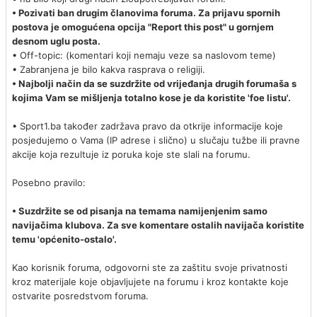
• Pozivati ban drugim članovima foruma. Za prijavu spornih
postova je omogućena opcija "Report this post" u gornjem
desnom uglu posta.
• Off-topic: (komentari koji nemaju veze sa naslovom teme)
• Zabranjena je bilo kakva rasprava o religiji.
• Najbolji način da se suzdržite od vrijeđanja drugih forumaša s
kojima Vam se mišljenja totalno kose je da koristite 'foe listu'.
• Sport1.ba također zadržava pravo da otkrije informacije koje
posjedujemo o Vama (IP adrese i slično) u slučaju tužbe ili pravne
akcije koja rezultuje iz poruka koje ste slali na forumu.
Posebno pravilo:
• Suzdržite se od pisanja na temama namijenjenim samo
navijačima klubova. Za sve komentare ostalih navijača koristite
temu 'općenito-ostalo'.
Kao korisnik foruma, odgovorni ste za zaštitu svoje privatnosti
kroz materijale koje objavljujete na forumu i kroz kontakte koje
ostvarite posredstvom foruma.