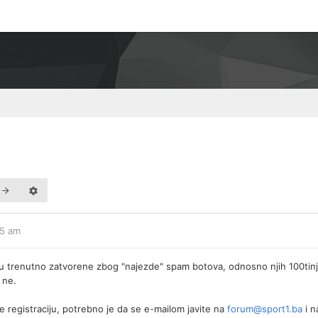
35 am
u trenutno zatvorene zbog "najezde" spam botova, odnosno njih 100tinjak
 ne.
te registraciju, potrebno je da se e-mailom javite na
forum@sport1.ba
i n