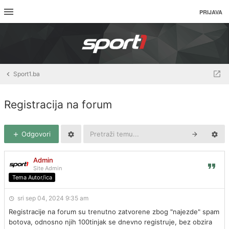
PRIJAVA
Sport1.ba
Registracija na forum
Odgovori
Admin
Site Admin
Tema Autor/ica
sri sep 04, 2024 9:35 am
Registracije na forum su trenutno zatvorene zbog "najezde" spam
botova, odnosno njih 100tinjak se dnevno registruje, bez obzira