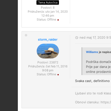
Tema Autor/ica
Postovi:
8
Pridružen/a:
uto jan 14, 2020
12:46 pm
Status:
Offline
ned maj 17, 2020 9:
storm_raider
Williams
je napis
Podrška domaćim
Postovi:
23872
Pridružen/a:
čet feb 11, 2016
Prije par dana 
9:08 pm
online prodavni
Status:
Offline
Svaka cast, definitivno
Ljubavi sto te rodi klas
Obnovi clansku: https: