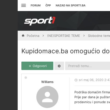
FORUM
ČPP
NAZAD NA SPORT1.BA
Početna
(NE)SPORTSKE TEME
Slobodne tem
Kupidomace.ba omogućio dom
Odgovori
sri maj 06, 2020 2:
Williams
Podrška domaćim firmam
Prije par dana je pušt
prodavnicu i ponude s