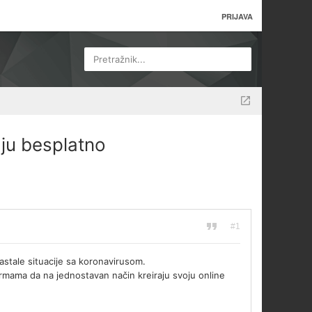
PRIJAVA
Pretražnik...
ju besplatno
#1
stale situacije sa koronavirusom.
rmama da na jednostavan način kreiraju svoju online