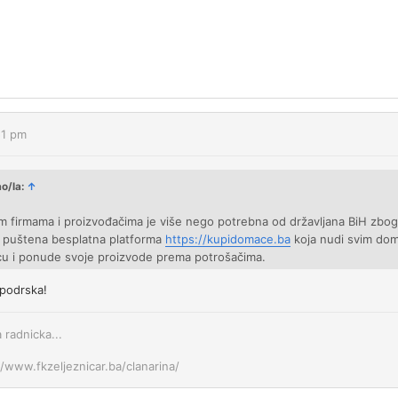
51 pm
ao/la:
↑
 firmama i proizvođačima je više nego potrebna od državljana BiH zbog
je puštena besplatna platforma
https://kupidomace.ba
koja nudi svim dom
cu i ponude svoje proizvode prema potrošačima.
 podrska!
a radnicka...
//www.fkzeljeznicar.ba/clanarina/