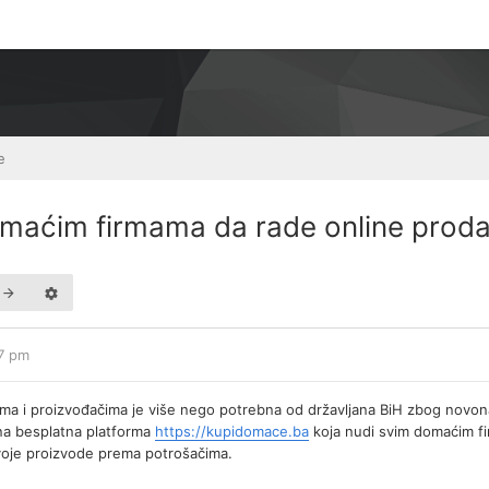
e
aćim firmama da rade online proda
47 pm
a i proizvođačima je više nego potrebna od državljana BiH zbog novona
ena besplatna platforma
https://kupidomace.ba
koja nudi svim domaćim fi
voje proizvode prema potrošačima.