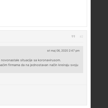
#2
sri maj 06, 2020 2:47 pm
 novonastale situacije sa koronavirusom.
aćim firmama da na jednostavan način kreiraju svoju