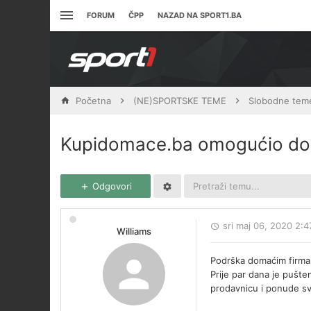
FORUM
ČPP
NAZAD NA SPORT1.BA
Početna
(NE)SPORTSKE TEME
Slobodne tem
Kupidomace.ba omogućio dom
Odgovori
sri maj 06, 2020 2:
Williams
Podrška domaćim firmam
Prije par dana je pušt
prodavnicu i ponude s