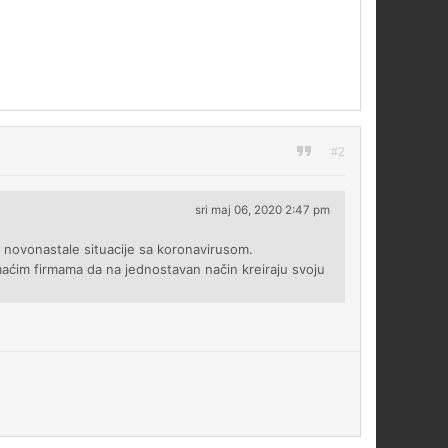
#2
sri maj 06, 2020 2:47 pm
 novonastale situacije sa koronavirusom.
aćim firmama da na jednostavan način kreiraju svoju