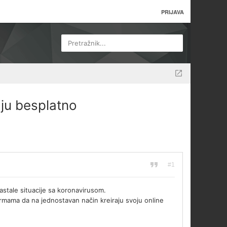
PRIJAVA
Pretražnik...
ju besplatno
#1
stale situacije sa koronavirusom.
rmama da na jednostavan način kreiraju svoju online