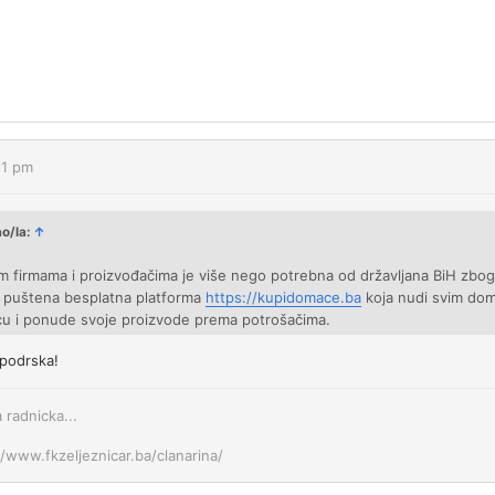
51 pm
ao/la:
↑
 firmama i proizvođačima je više nego potrebna od državljana BiH zbog
je puštena besplatna platforma
https://kupidomace.ba
koja nudi svim dom
cu i ponude svoje proizvode prema potrošačima.
 podrska!
a radnicka...
//www.fkzeljeznicar.ba/clanarina/