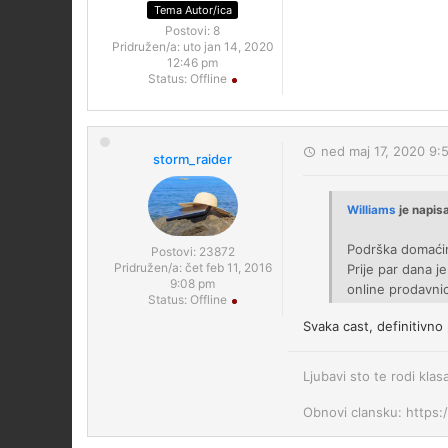
Tema Autor/ica
Postovi:
8
Pridružen/a:
uto jan 14, 2020
12:46 pm
Status:
Offline
ned maj 17, 2020 9:
storm_raider
Williams
je napis
Podrška domaćim
Postovi:
23872
Pridružen/a:
čet feb 11, 2016
Prije par dana 
9:08 pm
online prodavni
Status:
Offline
Svaka cast, definitivno
Ljubavi sto te rodi klas
Obnovi clansku: https: