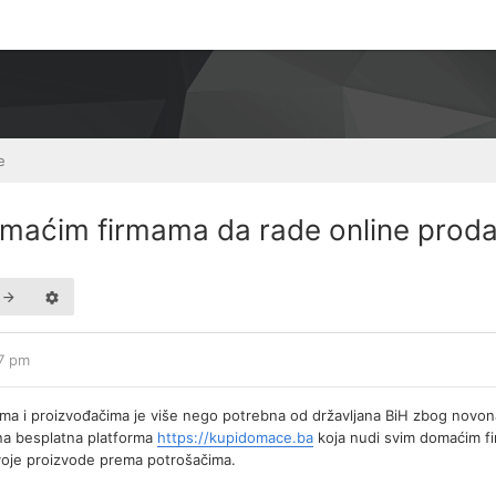
e
aćim firmama da rade online proda
47 pm
a i proizvođačima je više nego potrebna od državljana BiH zbog novona
ena besplatna platforma
https://kupidomace.ba
koja nudi svim domaćim fi
voje proizvode prema potrošačima.