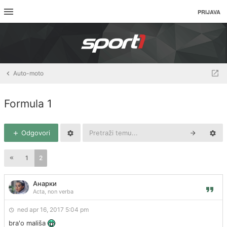
PRIJAVA
Auto-moto
Formula 1
Odgovori
1
2
Анарки
Acta, non verba
ned apr 16, 2017 5:04 pm
bra'o mališa