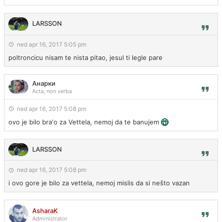
LARSSON
ned apr 16, 2017 5:05 pm
poltroncicu nisam te nista pitao, jesul ti legle pare
Анарки
Acta, non verba
ned apr 16, 2017 5:08 pm
ovo je bilo bra'o za Vettela, nemoj da te banujem
LARSSON
ned apr 16, 2017 5:08 pm
i ovo gore je bilo za vettela, nemoj mislis da si nešto vazan
AsharaK
Administrator