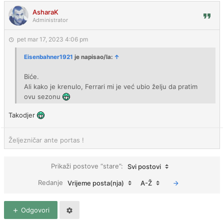
AsharaK
Administrator
pet mar 17, 2023 4:06 pm
Eisenbahner1921
je napisao/la:
↑
Biće.
Ali kako je krenulo, Ferrari mi je već ubio želju da pratim
ovu sezonu
Takodjer
Željezničar ante portas !
Prikaži postove “stare”:
Svi postovi
Redanje
Vrijeme posta(nja)
A-Ž
Odgovori