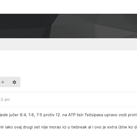
:53 am
 jučer 6:4, 1:6, 7:5 protiv 12. na ATP listi Tsitsipasa upravo vodi prot
ir iako ovaj drugi set nije morao ici u tiebreak al i ovo je extra (btw ko 