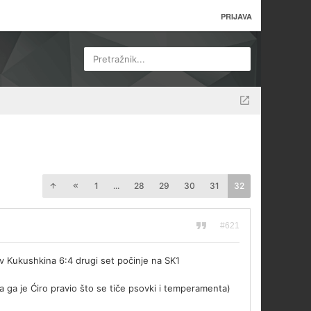
PRIJAVA
Pretražnik...
1
...
28
29
30
31
32
#621
iv Kukushkina 6:4 drugi set počinje na SK1
da ga je Ćiro pravio što se tiče psovki i temperamenta)