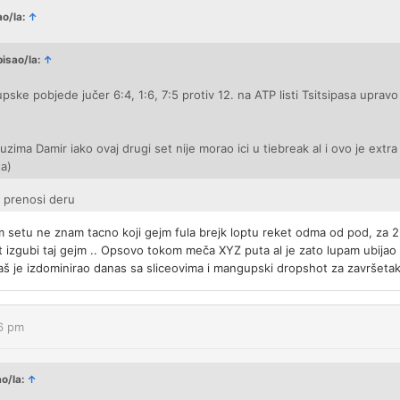
ao/la:
↑
pisao/la:
↑
ke pobjede jučer 6:4, 1:6, 7:5 protiv 12. na ATP listi Tsitsipasa upravo
 uzima Damir iako ovaj drugi set nije morao ici u tiebreak al i ovo je extra
a)
 prenosi deru
m setu ne znam tacno koji gejm fula brejk loptu reket odma od pod, za 2
at izgubi taj gejm .. Opsovo tokom meča XYZ puta al je zato lupam ubija
aš je izdominirao danas sa sliceovima i mangupski dropshot za završetak
36 pm
ao/la:
↑