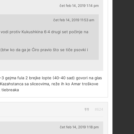
čet feb 14, 2019 1:14 pm
čet feb 14, 2019 11:53 am
 vodi protiv Kukushkina 6:4 drugi set počinje na
 (btw ko da ga je Ćiro pravio što se tiče psovki i
-3 gejma fula 2 brejke lopte (40-40 sad) govori na glas
o Kazahstanca sa sliceovima, reže ih ko Amar troškove
 tiebreaka
#624
čet feb 14, 2019 1:18 pm