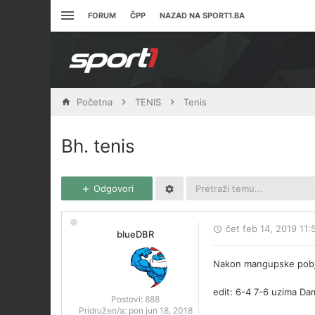
FORUM
ČPP
NAZAD NA SPORT1.BA
Početna
TENIS
Tenis
Bh. tenis
Odgovori
čet feb 14, 2019 11
blueDBR
Nakon mangupske pobjede
edit: 6-4 7-6 uzima Dam
Postovi:
888
Pridružen/a:
pon jun 18, 2018