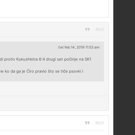
#622
čet feb 14, 2019 11:53 am
di protiv Kukushkina 6:4 drugi set počinje na SK1
tw ko da ga je Ćiro pravio što se tiče psovki i
#623