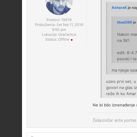
AsharaK
je na
Postovi:
19416
blueDBR
je
Pridružen/a:
čet feb 11, 2016
9:50 pm
Nakon mang
Lokacija:
Gračanica
Status:
Offline
na SK1
edit: 6-4 
psovki i 
ma njega opa
uzeo prvi set, 
govori na glas i
reže ih ko Amar
Ne bi bilo iznenađenje 
Željezničar ante portas 