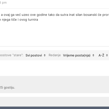
38 pm
 a ovaj ga već uzeo ove godine tako da sutra inat silan bosanski će pro
njega tiče i ovog turnira
 postove “stare”:
Redanje
Svi postovi
Vrijeme posta(nja)
A-Ž
25 gostiju.