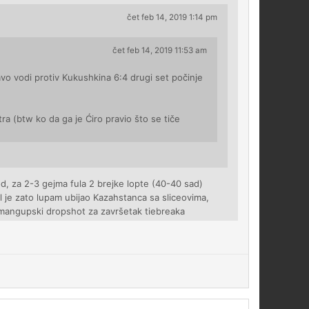
čet feb 14, 2019 1:14 pm
čet feb 14, 2019 11:53 am
avo vodi protiv Kukushkina 6:4 drugi set počinje
tra (btw ko da ga je Ćiro pravio što se tiče
d, za 2-3 gejma fula 2 brejke lopte (40-40 sad)
l je zato lupam ubijao Kazahstanca sa sliceovima,
 mangupski dropshot za završetak tiebreaka