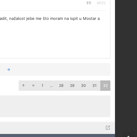
#625
radit, nažalost jebe me što moram na ispit u Mostar a
1
...
28
29
30
31
32