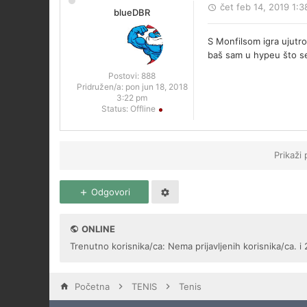
čet feb 14, 2019 1:
blueDBR
S Monfilsom igra ujutro
baš sam u hypeu što se 
Postovi:
888
Pridružen/a:
pon jun 18, 2018
3:22 pm
Status:
Offline
Prikaži
Odgovori
ONLINE
Trenutno korisnika/ca: Nema prijavljenih korisnika/ca. i 
Početna
TENIS
Tenis