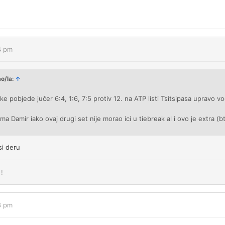
4 pm
ao/la:
↑
pobjede jučer 6:4, 1:6, 7:5 protiv 12. na ATP listi Tsitsipasa upravo vo
ma Damir iako ovaj drugi set nije morao ici u tiebreak al i ovo je extra (b
si deru
!
8 pm