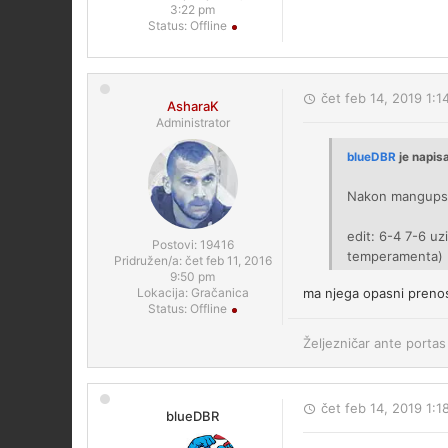
3:22 pm
Status:
Offline
čet feb 14, 2019 1:1
AsharaK
Administrator
blueDBR
je napis
Nakon mangupske 
edit: 6-4 7-6 uzi
Postovi:
19416
temperamenta)
Pridružen/a:
čet feb 11, 2016
9:50 pm
Lokacija:
Gračanica
ma njega opasni preno
Status:
Offline
Željezničar ante portas 
čet feb 14, 2019 1:1
blueDBR