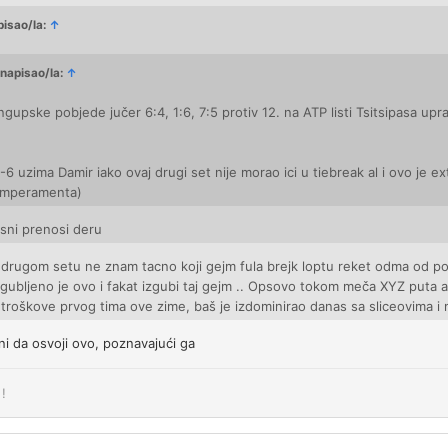
pisao/la:
↑
 napisao/la:
↑
upske pobjede jučer 6:4, 1:6, 7:5 protiv 12. na ATP listi Tsitsipasa upr
7-6 uzima Damir iako ovaj drugi set nije morao ici u tiebreak al i ovo je ex
temperamenta)
sni prenosi deru
u drugom setu ne znam tacno koji gejm fula brejk loptu reket odma od po
zgubljeno je ovo i fakat izgubi taj gejm .. Opsovo tokom meča XYZ puta a
 troškove prvog tima ove zime, baš je izdominirao danas sa sliceovima i
ni da osvoji ovo, poznavajući ga
!