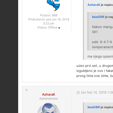
AsharaK
je napis
Postovi:
888
blueDBR
je na
Pridružen/a:
pon jun 18, 2018
3:22 pm
Nakon mangups
Status:
Offline
SK1
edit: 6-4 7-6
temperament
ma njega opasni
uzeo prvi set, u drugo
izgubljeno je ovo i fak
prvog tima ove zime, b
čet feb 14, 2019 1:
AsharaK
Administrator
blueDBR
je napis