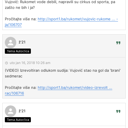
Vujović: Rukomet vode debili, napravili su cirkus od sporta, pa
zašto ne bih i ja?
Pročitajte više na:
http://sport1.ba/rukomet/vujovic-rukome ... -
ja/106707
ž'21
Tema Autor/ica
uto jan 16, 2018 10:26 am
(VIDEO) Izrevoltiran odlukom sudija: Vujović stao na gol da 'brani'
sedmerac
Pročitajte više na:
http://sport1.ba/rukomet/video-izrevolt ...
rac/106716
ž'21
Tema Autor/ica