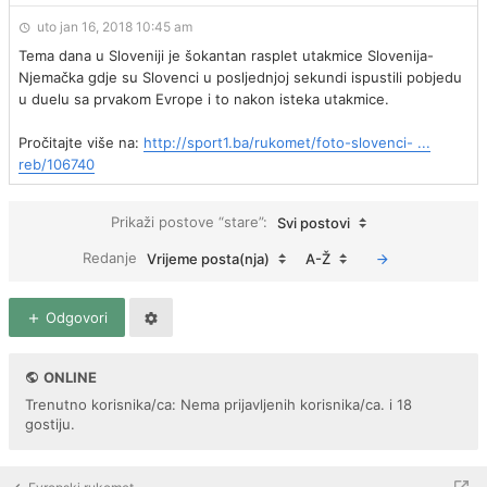
uto jan 16, 2018 10:45 am
Tema dana u Sloveniji je šokantan rasplet utakmice Slovenija-
Njemačka gdje su Slovenci u posljednjoj sekundi ispustili pobjedu
u duelu sa prvakom Evrope i to nakon isteka utakmice.
Pročitajte više na:
http://sport1.ba/rukomet/foto-slovenci- ...
reb/106740
Prikaži postove “stare”:
Svi postovi
Redanje
Vrijeme posta(nja)
A-Ž
Odgovori
ONLINE
Trenutno korisnika/ca: Nema prijavljenih korisnika/ca. i 18
gostiju.