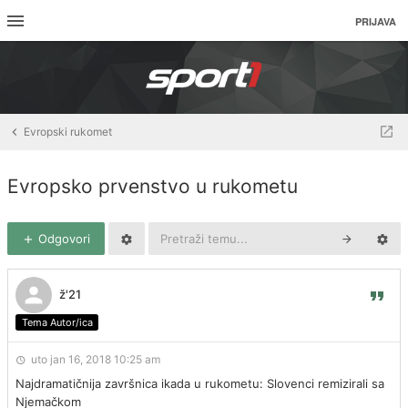
PRIJAVA
Evropski rukomet
Evropsko prvenstvo u rukometu
Odgovori
ž'21
Tema Autor/ica
uto jan 16, 2018 10:25 am
Najdramatičnija završnica ikada u rukometu: Slovenci remizirali sa
Njemačkom