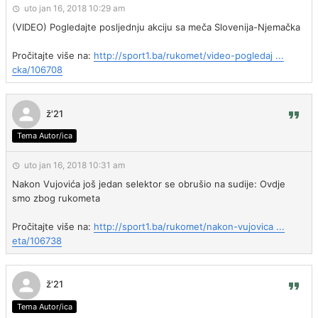
uto jan 16, 2018 10:29 am
(VIDEO) Pogledajte posljednju akciju sa meča Slovenija-Njemačka
Pročitajte više na:
http://sport1.ba/rukomet/video-pogledaj ...
cka/106708
ž'21
Tema Autor/ica
uto jan 16, 2018 10:31 am
Nakon Vujovića još jedan selektor se obrušio na sudije: Ovdje
smo zbog rukometa
Pročitajte više na:
http://sport1.ba/rukomet/nakon-vujovica ...
eta/106738
ž'21
Tema Autor/ica