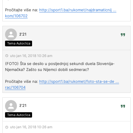
Pročitajte više na:
http://sport1.ba/rukomet/najdramaticnij ...
kom/106702
ž'21
Tema Autor/ica
uto jan 16, 2018 10:26 am
(FOTO) Šta se desilo u posljednjoj sekundi duela Slovenija-
Njemačka? Zašto su Nijemci dobili sedmerac?
Pročitajte više na:
http://sport1.ba/rukomet/foto-sta-se-de ...
rac/106704
ž'21
Tema Autor/ica
uto jan 16, 2018 10:26 am