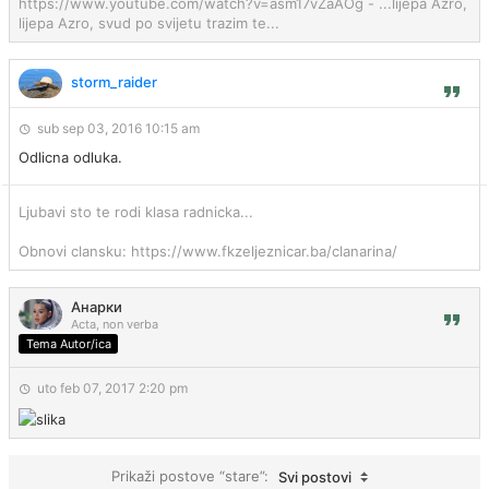
https://www.youtube.com/watch?v=asm17vZaAOg - ...lijepa Azro,
lijepa Azro, svud po svijetu trazim te...
storm_raider
sub sep 03, 2016 10:15 am
Odlicna odluka.
Ljubavi sto te rodi klasa radnicka...
Obnovi clansku: https://www.fkzeljeznicar.ba/clanarina/
Анарки
Acta, non verba
Tema Autor/ica
uto feb 07, 2017 2:20 pm
Prikaži postove “stare”:
Svi postovi