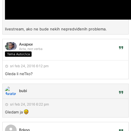
livestream, ako ne bude nekih nepredviđenih problema.
Анарки
Acta, non verba
Tema Autor/ica
sri feb 24, 2016 6:12 pm
Gleda li neTko?
bubi
sri feb 24, 2016 6:22 pm
Gledam ja
Brkoo