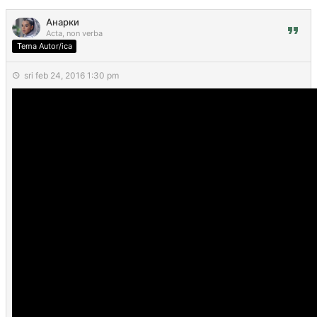
Анарки
Acta, non verba
Tema Autor/ica
sri feb 24, 2016 1:30 pm