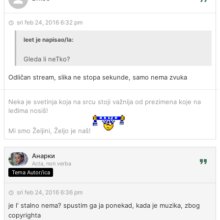
sri feb 24, 2016 6:32 pm
leet je napisao/la:
Gleda li neTko?
Odličan stream, slika ne stopa sekunde, samo nema zvuka
Neka je svetinja koja na srcu stoji važnija od prezimena koje na
leđima nosiš!
Mi smo Željini, Željo je naš!
Анарки
Acta, non verba
Tema Autor/ica
sri feb 24, 2016 6:36 pm
je l' stalno nema? spustim ga ja ponekad, kada je muzika, zbog
copyrighta