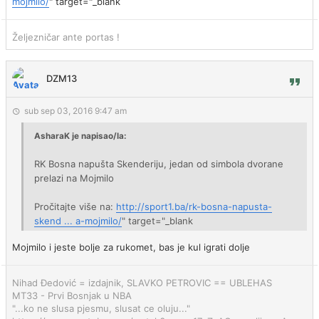
mojmilo/
" target="_blank
Željezničar ante portas !
DZM13
sub sep 03, 2016 9:47 am
AsharaK je napisao/la:
RK Bosna napušta Skenderiju, jedan od simbola dvorane
prelazi na Mojmilo
Pročitajte više na:
http://sport1.ba/rk-bosna-napusta-
skend ... a-mojmilo/
" target="_blank
Mojmilo i jeste bolje za rukomet, bas je kul igrati dolje
Nihad Đedović = izdajnik, SLAVKO PETROVIC == UBLEHAS
MT33 - Prvi Bosnjak u NBA
"...ko ne slusa pjesmu, slusat ce oluju..."