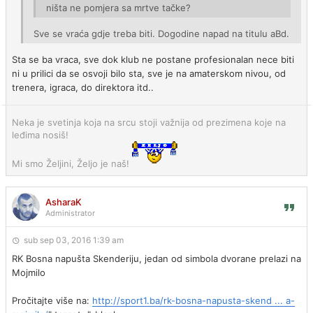
ništa ne pomjera sa mrtve tačke?
Sve se vraća gdje treba biti. Dogodine napad na titulu aBd.
Sta se ba vraca, sve dok klub ne postane profesionalan nece biti
ni u prilici da se osvoji bilo sta, sve je na amaterskom nivou, od
trenera, igraca, do direktora itd..
Neka je svetinja koja na srcu stoji važnija od prezimena koje na
leđima nosiš!
Mi smo Željini, Željo je naš!
AsharaK
Administrator
sub sep 03, 2016 1:39 am
RK Bosna napušta Skenderiju, jedan od simbola dvorane prelazi na
Mojmilo
Pročitajte više na:
http://sport1.ba/rk-bosna-napusta-skend ... a-