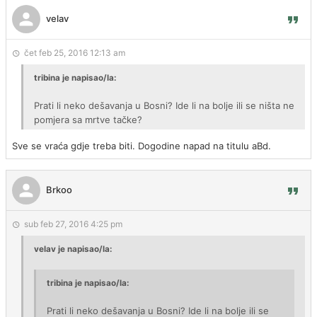
velav
čet feb 25, 2016 12:13 am
tribina je napisao/la:
Prati li neko dešavanja u Bosni? Ide li na bolje ili se ništa ne
pomjera sa mrtve tačke?
Sve se vraća gdje treba biti. Dogodine napad na titulu aBd.
Brkoo
sub feb 27, 2016 4:25 pm
velav je napisao/la:
tribina je napisao/la:
Prati li neko dešavanja u Bosni? Ide li na bolje ili se