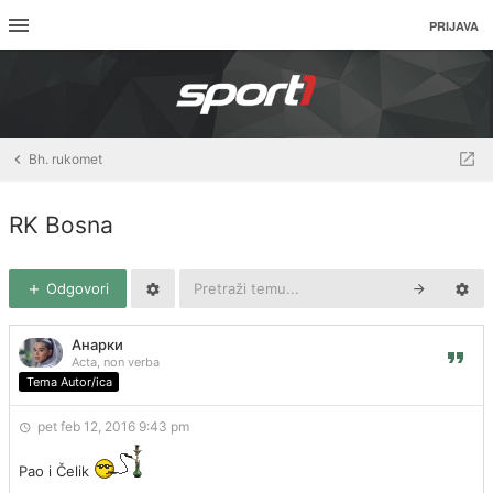
PRIJAVA
Bh. rukomet
RK Bosna
Odgovori
Анарки
Acta, non verba
Tema Autor/ica
pet feb 12, 2016 9:43 pm
Pao i Čelik