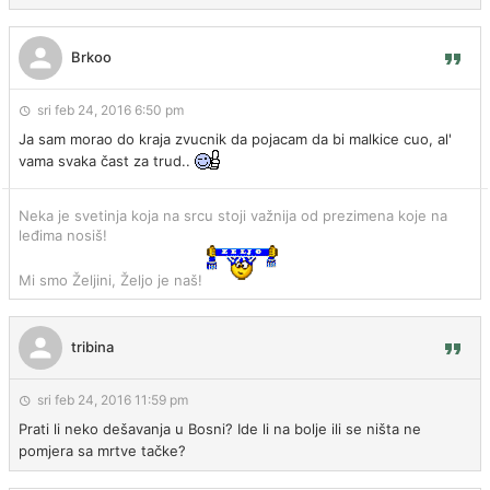
Brkoo
sri feb 24, 2016 6:50 pm
Ja sam morao do kraja zvucnik da pojacam da bi malkice cuo, al'
vama svaka čast za trud..
Neka je svetinja koja na srcu stoji važnija od prezimena koje na
leđima nosiš!
Mi smo Željini, Željo je naš!
tribina
sri feb 24, 2016 11:59 pm
Prati li neko dešavanja u Bosni? Ide li na bolje ili se ništa ne
pomjera sa mrtve tačke?