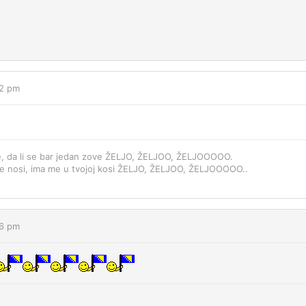
52 pm
, da li se bar jedan zove ŽELJO, ŽELJOO, ŽELJOOOOO.
me nosi, ima me u tvojoj kosi ŽELJO, ŽELJOO, ŽELJOOOOO..
06 pm