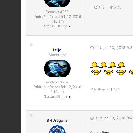
イビチャ・オシム
Postovi:
3757
Pridružen/a:
pet feb 12, 2016
1:10 am
Status:
Offline
sub jan 13, 2018 9:
Izlija
Moderator
Postovi:
3757
Pridružen/a:
pet feb 12, 2016
イビチャ・オシム
1:10 am
Status:
Offline
sub jan 13, 2018 9:
BHDragons
Svaka čast!