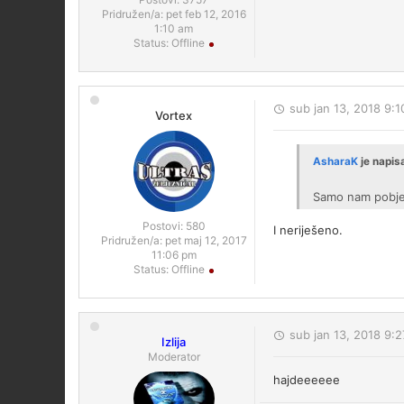
Pridružen/a:
pet feb 12, 2016
1:10 am
Status:
Offline
sub jan 13, 2018 9:
Vortex
AsharaK
je napis
Samo nam pobje
Postovi:
580
I neriješeno.
Pridružen/a:
pet maj 12, 2017
11:06 pm
Status:
Offline
sub jan 13, 2018 9:
Izlija
Moderator
hajdeeeeee