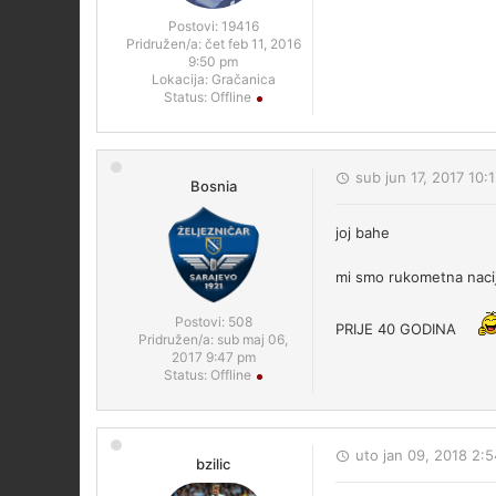
Postovi:
19416
Pridružen/a:
čet feb 11, 2016
9:50 pm
Lokacija:
Gračanica
Status:
Offline
sub jun 17, 2017 10:
Bosnia
joj bahe
mi smo rukometna nacij
Postovi:
508
PRIJE 40 GODINA
Pridružen/a:
sub maj 06,
2017 9:47 pm
Status:
Offline
uto jan 09, 2018 2:
bzilic