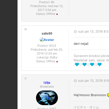
Postovi:
80
Pridružen/a:
ned mar 12,
2017 5:54 pm
Status:
Offline
sub jan 13, 2018 8:
salle86
deri nejač
Postovi:
6103
Pridružen/a:
sub feb 20,
2016 12:34 am
Dunavom brodovi plove
Lokacija:
Ilidža
Maslačak sam, vjetar 
Status:
Offline
.
🤍
🤍
🤍
sub jan 13, 2018 9:
Izlija
Moderator
Haj'moooo Bosnoooo
イビチャ・オシム
Postovi:
3757