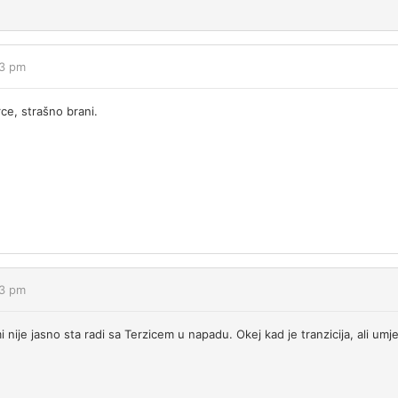
43 pm
rce, strašno brani.
43 pm
nije jasno sta radi sa Terzicem u napadu. Okej kad je tranzicija, ali umj