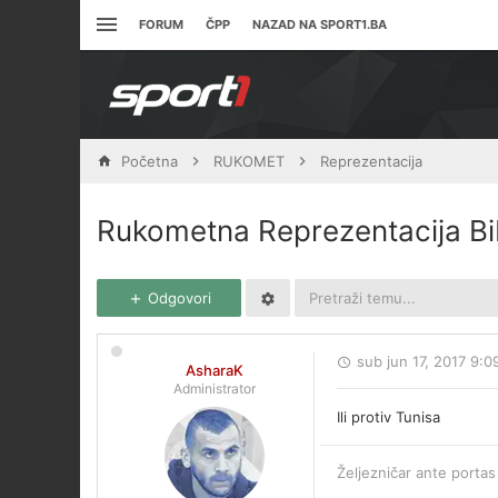
FORUM
ČPP
NAZAD NA SPORT1.BA
Početna
RUKOMET
Reprezentacija
Rukometna Reprezentacija B
Odgovori
sub jun 17, 2017 9:
AsharaK
Administrator
Ili protiv Tunisa
Željezničar ante portas 