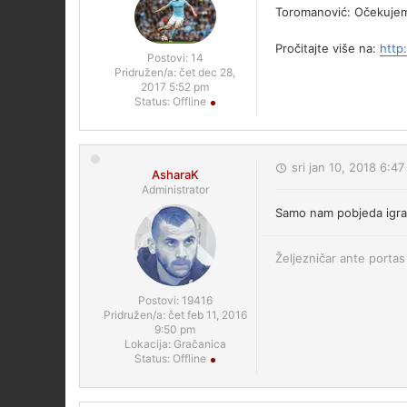
Toromanović: Očekujem
Pročitajte više na:
http
Postovi:
14
Pridružen/a:
čet dec 28,
2017 5:52 pm
Status:
Offline
sri jan 10, 2018 6:4
AsharaK
Administrator
Samo nam pobjeda igr
Željezničar ante portas 
Postovi:
19416
Pridružen/a:
čet feb 11, 2016
9:50 pm
Lokacija:
Gračanica
Status:
Offline