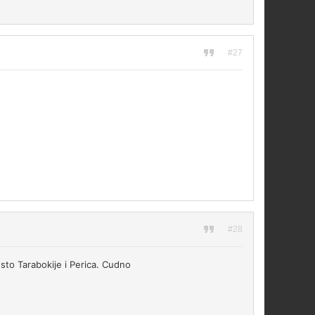
#27
#28
esto Tarabokije i Perica. Cudno