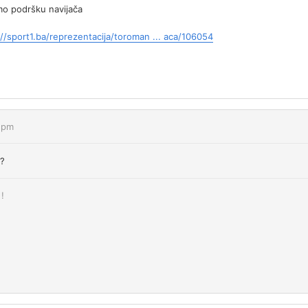
o podršku navijača
://sport1.ba/reprezentacija/toroman ... aca/106054
7 pm
a?
!