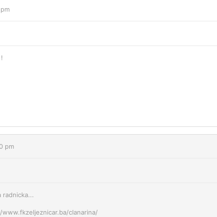
7 pm
!
40 pm
a radnicka...
//www.fkzeljeznicar.ba/clanarina/