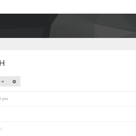
iH
09 pm
!