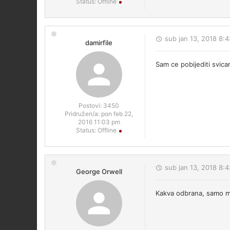
Status:
Offline
sub jan 13, 2018 8:
damirfile
Sam ce pobijediti svica
Postovi:
3450
Pridružen/a:
pon feb 22,
2016 11:03 pm
Status:
Offline
sub jan 13, 2018 8:
George Orwell
Kakva odbrana, samo mi 