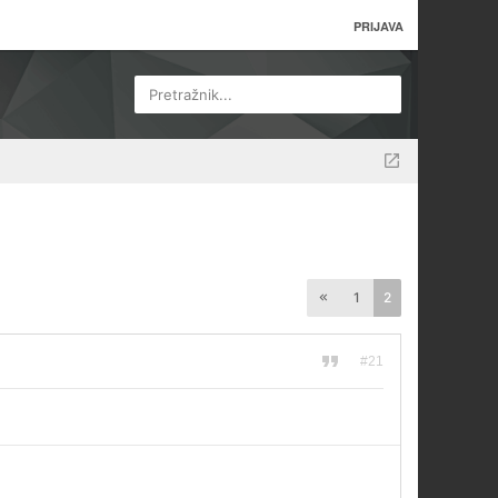
PRIJAVA
Pretražnik...
1
2
#21