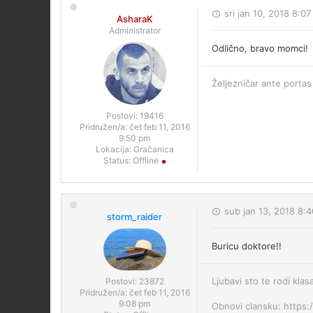
sri jan 10, 2018 8:0
AsharaK
Administrator
Odlično, bravo momci!
Željezničar ante portas 
Postovi:
19416
Pridružen/a:
čet feb 11, 2016
9:50 pm
Lokacija:
Gračanica
Status:
Offline
sub jan 13, 2018 8:
storm_raider
Buricu doktore!!
Ljubavi sto te rodi klas
Postovi:
23872
Pridružen/a:
čet feb 11, 2016
9:08 pm
Obnovi clansku: https: