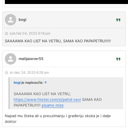
bogi
sub feb 04, 2023 6:18 pm
SAAAAMA KAO LIST NA VETRU, SAMA KAO PAPAPETRU!!!!!
matijasever55
sri dec 24, 2025 6:28 am
bogi
je napisao/la:
↑
SAAAAMA KAO LIST NA VETRU,
https://www.fmctel.com/sl/pehd-cevi
SAMA KAO
PAPAPETRU!!!!!
pisalne mize
Napad mu šteka ali u preuzimanju i građenju skoka je i dalje
doktor