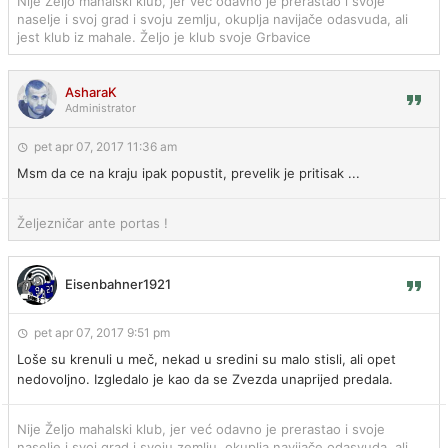
Nije Željo mahalski klub, jer već odavno je prerastao i svoje
naselje i svoj grad i svoju zemlju, okuplja navijače odasvuda, ali
jest klub iz mahale. Željo je klub svoje Grbavice
AsharaK
Administrator
pet apr 07, 2017 11:36 am
Msm da ce na kraju ipak popustit, prevelik je pritisak ...
Željezničar ante portas !
Eisenbahner1921
pet apr 07, 2017 9:51 pm
Loše su krenuli u meč, nekad u sredini su malo stisli, ali opet
nedovoljno. Izgledalo je kao da se Zvezda unaprijed predala.
Nije Željo mahalski klub, jer već odavno je prerastao i svoje
naselje i svoj grad i svoju zemlju, okuplja navijače odasvuda, ali