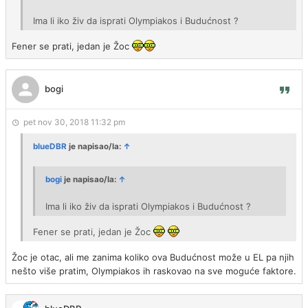
Ima li iko živ da isprati Olympiakos i Budućnost ?
Fener se prati, jedan je Žoc
bogi
pet nov 30, 2018 11:32 pm
blueDBR
je napisao/la:
↑
bogi
je napisao/la:
↑
Ima li iko živ da isprati Olympiakos i Budućnost ?
Fener se prati, jedan je Žoc
Žoc je otac, ali me zanima koliko ova Budućnost može u EL pa njih
nešto više pratim, Olympiakos ih raskovao na sve moguće faktore.