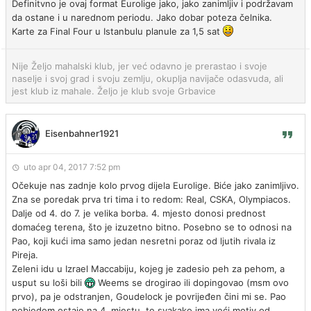
Definitvno je ovaj format Eurolige jako, jako zanimljiv i podržavam
da ostane i u narednom periodu. Jako dobar poteza čelnika.
Karte za Final Four u Istanbulu planule za 1,5 sat
Nije Željo mahalski klub, jer već odavno je prerastao i svoje
naselje i svoj grad i svoju zemlju, okuplja navijače odasvuda, ali
jest klub iz mahale. Željo je klub svoje Grbavice
Eisenbahner1921
uto apr 04, 2017 7:52 pm
Očekuje nas zadnje kolo prvog dijela Eurolige. Biće jako zanimljivo.
Zna se poredak prva tri tima i to redom: Real, CSKA, Olympiacos.
Dalje od 4. do 7. je velika borba. 4. mjesto donosi prednost
domaćeg terena, što je izuzetno bitno. Posebno se to odnosi na
Pao, koji kući ima samo jedan nesretni poraz od ljutih rivala iz
Pireja.
Zeleni idu u Izrael Maccabiju, kojeg je zadesio peh za pehom, a
usput su loši bili
Weems se drogirao ili dopingovao (msm ovo
prvo), pa je odstranjen, Goudelock je povrijeđen čini mi se. Pao
pobjedom ostaje na 4. mjestu, te svakako ima veći motiv od