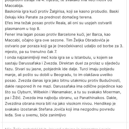
Maccabija.
Baskonia igra kući protiv Žalgirisa, koji se kasno probudio. Baski
čekaju kiks Panate za prednost domaćeg terena.
Efes ima težak posao protiv Reala, ali oni su uspjeh ostvarili
plasmanom u top 8.
Fener ima lagan posao protiv Barcelone kući, jer Barca, kao
Maccabi, očajno igra ove sezone. Tim Željka Obradovića je
ostvario par poraza koji ga je (neočekivano) udaljio od borbe za 3.
mjesto, pa su trenutno čak 7.
I onda najzanimljiviji meč kola igra se u Istanbulu, u kojem se
sastaju Darussafaka i Zvezda. Direktan duel za prolaz u sljedeću
fazu. Stvari su jasne, pobjednik ide dalje. Turci imaju pobjedu
manje, ali pošto su dobili u Beogradu, to im olakšava uveliko
posao. Zvezda danas igra jako bitnu utakmicu protiv Budućnosti,
dakle raspored ih ne mazi. Darussafaka ima odlične pojedince kao
što su Clyburn, Wilbekin i Wanamaker, a tu su svakako Moerman,
pa i Žižić. Zvezda ima najbolju obranu, uz Panathinaikos. Dakle,
Zvezdina obrana mora biti na jako visokom nivou. Hendikep je
svakako izostanak Stefana Jovića koji ima nezgodnu povredu
leđa. Sve u svemu, biće zanimljivo