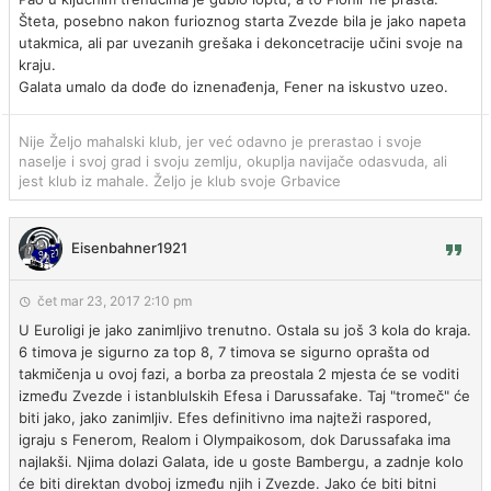
Šteta, posebno nakon furioznog starta Zvezde bila je jako napeta
utakmica, ali par uvezanih grešaka i dekoncetracije učini svoje na
kraju.
Galata umalo da dođe do iznenađenja, Fener na iskustvo uzeo.
Nije Željo mahalski klub, jer već odavno je prerastao i svoje
naselje i svoj grad i svoju zemlju, okuplja navijače odasvuda, ali
jest klub iz mahale. Željo je klub svoje Grbavice
Eisenbahner1921
čet mar 23, 2017 2:10 pm
U Euroligi je jako zanimljivo trenutno. Ostala su još 3 kola do kraja.
6 timova je sigurno za top 8, 7 timova se sigurno oprašta od
takmičenja u ovoj fazi, a borba za preostala 2 mjesta će se voditi
između Zvezde i istanblulskih Efesa i Darussafake. Taj "tromeč" će
biti jako, jako zanimljiv. Efes definitivno ima najteži raspored,
igraju s Fenerom, Realom i Olympaikosom, dok Darussafaka ima
najlakši. Njima dolazi Galata, ide u goste Bambergu, a zadnje kolo
će biti direktan dvoboj između njih i Zvezde. Jako će biti bitni