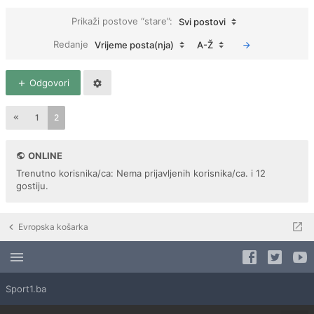
Prikaži postove “stare”:
Svi postovi
Redanje
Vrijeme posta(nja)
A-Ž
Odgovori
1
2
ONLINE
Trenutno korisnika/ca: Nema prijavljenih korisnika/ca. i 12
gostiju.
Evropska košarka
Sport1.ba