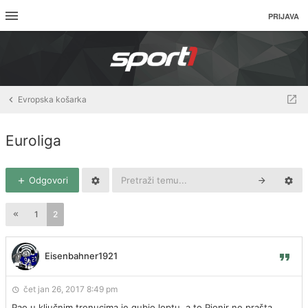
PRIJAVA
Evropska košarka
Euroliga
Odgovori
1
2
Eisenbahner1921
čet jan 26, 2017 8:49 pm
Pao u ključnim trenucima je gubio loptu, a to Pionir ne prašta.