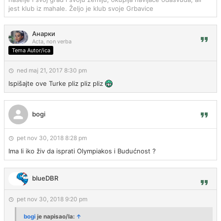
jest klub iz mahale. Željo je klub svoje Grbavice
Анарки
Acta, non verba
Tema Autor/ica
ned maj 21, 2017 8:30 pm
Ispišajte ove Turke pliz pliz pliz
bogi
pet nov 30, 2018 8:28 pm
Ima li iko živ da isprati Olympiakos i Budućnost ?
blueDBR
pet nov 30, 2018 9:20 pm
bogi
je napisao/la:
↑