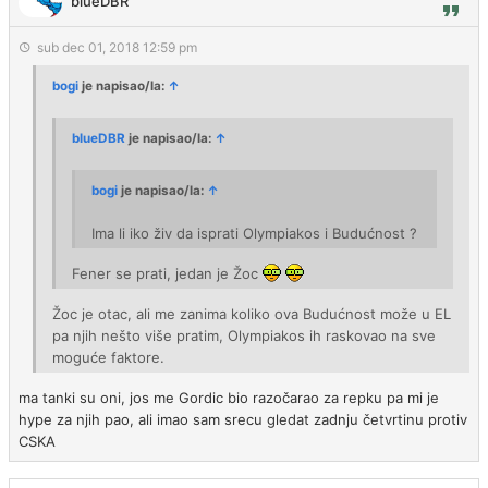
blueDBR
sub dec 01, 2018 12:59 pm
bogi
je napisao/la:
↑
blueDBR
je napisao/la:
↑
bogi
je napisao/la:
↑
Ima li iko živ da isprati Olympiakos i Budućnost ?
Fener se prati, jedan je Žoc
Žoc je otac, ali me zanima koliko ova Budućnost može u EL
pa njih nešto više pratim, Olympiakos ih raskovao na sve
moguće faktore.
ma tanki su oni, jos me Gordic bio razočarao za repku pa mi je
hype za njih pao, ali imao sam srecu gledat zadnju četvrtinu protiv
CSKA