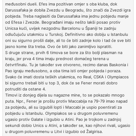
međusobni dueli. Efes ima pozitivan omjer s oba kluba, dok
Darussafaka je dobila Zvezdu u Beogradu, što znači da Zvezdi igra
pobjeda. Treba naglasiti da Darussafaka ima jednu pobjedu manje
od Efesa i Zvezde. Beograđani imaju nešto lakši posao protiv
Unicsa kući, uvijek nezgodnu Barcelonu u Španiji te zadnju
odlučujuću utakmicu u Turskoj. Definitivno ako dobiju u Istanbulu
oni su sigurno prošli dalje, ali to će biti zadnje kolo i tad će sve biti
jasno kome šta treba. Ovo će biti jako zanimljivo ispratiti.
S druge strane, prvih 6 timova se bore za što bolji plasman na
kraju, jer prva 4 tima imaju prednost domaćeg terena u
četvrtfinalu. Tu je također sve otvoreno, recimo danas Baskonia i
Pao igraju međusobno, a oba tima isti omjer pobjeda i poraza.
Svako će imati dosta teških utakmica, no Real, CSKA i Olympiacos
bi sigurno trebali biti u top 3, dok će se Fener morati dobro
potruditi da ostane 4.
Timovi iz donjeg dijela su nagazne mine, to se pokazalo mnogo
puta. Npr., Fener je prošlu protiv Maccabija na 79-79 imao napad
za pobjedu, ali su izgubili lopti i Maccabi je uspio poentirati za
pobjedu u Istanbulu. Olympiakos se u drugom poluvremenu
ugasio protiv Galate i izgubio u Atini. Pao je trojkom u zadnjoj
sekundi dobio Unics u Atini, a također se, kao njihovi rivali, ugasio
u drugom poluvremenu u Litvi i izgubio od Žalgirisa.