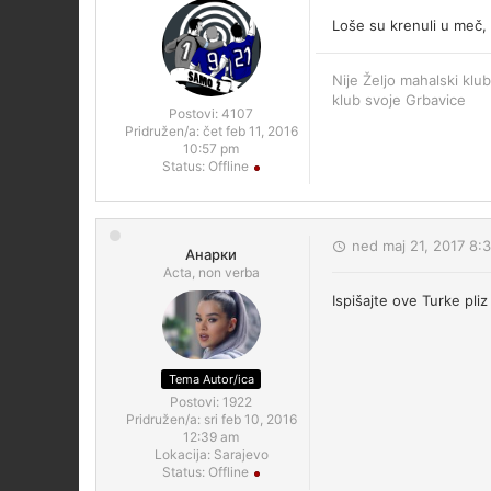
Loše su krenuli u meč, 
Nije Željo mahalski klub
klub svoje Grbavice
Postovi:
4107
Pridružen/a:
čet feb 11, 2016
10:57 pm
Status:
Offline
ned maj 21, 2017 8:
Анарки
Acta, non verba
Ispišajte ove Turke pliz 
Tema Autor/ica
Postovi:
1922
Pridružen/a:
sri feb 10, 2016
12:39 am
Lokacija:
Sarajevo
Status:
Offline