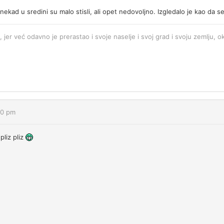
nekad u sredini su malo stisli, ali opet nedovoljno. Izgledalo je kao da 
, jer već odavno je prerastao i svoje naselje i svoj grad i svoju zemlju, ok
30 pm
pliz pliz