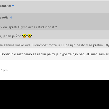
pisao/la:
↑
sao/la:
↑
 živ da isprati Olympiakos i Budućnost ?
i, jedan je Žoc
i me zanima koliko ova Budućnost može u EL pa njih nešto više pratim, O
 Gordic bio razočarao za repku pa mi je hype za njih pao, ali imao sam s
37 pm