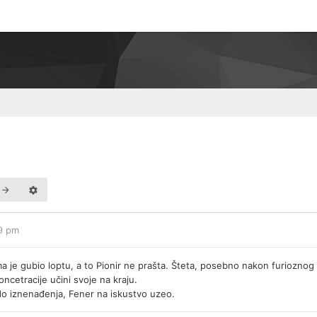
49 pm
a je gubio loptu, a to Pionir ne prašta. Šteta, posebno nakon furioznog s
ncetracije učini svoje na kraju.
o iznenađenja, Fener na iskustvo uzeo.