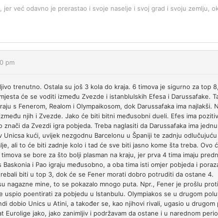
, jer već odavno je prerastao i svoje naselje i svoj grad i svoju zemlju, ok
10 pm
ljivo trenutno. Ostala su još 3 kola do kraja. 6 timova je sigurno za top 
jesta će se voditi između Zvezde i istanblulskih Efesa i Darussafake. Taj 
graju s Fenerom, Realom i Olympaikosom, dok Darussafaka ima najlakši. N
 između njih i Zvezde. Jako će biti bitni međusobni dueli. Efes ima pozit
 znači da Zvezdi igra pobjeda. Treba naglasiti da Darussafaka ima jedn
v Unicsa kući, uvijek nezgodnu Barcelonu u Španiji te zadnju odlučujuću 
je, ali to će biti zadnje kolo i tad će sve biti jasno kome šta treba. Ovo će 
 timova se bore za što bolji plasman na kraju, jer prva 4 tima imaju pre
Baskonia i Pao igraju međusobno, a oba tima isti omjer pobjeda i poraza
rebali biti u top 3, dok će se Fener morati dobro potruditi da ostane 4.
 su nagazne mine, to se pokazalo mnogo puta. Npr., Fener je prošlu prot
i je uspio poentirati za pobjedu u Istanbulu. Olympiakos se u drugom polu
di dobio Unics u Atini, a također se, kao njihovi rivali, ugasio u drugom 
at Eurolige jako, jako zanimljiv i podržavam da ostane i u narednom peri