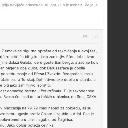
uplja navijače odasvuda, ali jest klub iz mahale. Željo je
#22
8, 7 timova se sigurno oprašta od takmičenja u ovoj fazi,
"tromeč" će biti jako, jako zanimljiv. Efes definitivno
jima dolazi Galata, ide u goste Bambergu, a zadnje kolo
ivan omjer s oba kluba, dok Darussafaka je dobila
u pobjedu manje od Efesa i Zvezde. Beograđani imaju
utakmicu u Turskoj. Definitivno ako dobiju u Istanbulu
biti jako zanimljivo ispratiti.
dnost domaćeg terena u četvrtfinalu. Tu je također sve
. Svako će imati dosta teških utakmica, no Real, CSKA i
iv Maccabija na 79-79 imao napad za pobjedu, ali su
vremenu ugasio protiv Galate i izgubio u Atini. Pao je
poluvremenu u Litvi i izgubio od Žalgirisa.
odu. Jako dobar poteza čelnika.