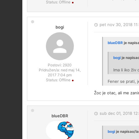
Status:
Offline
pet nov 30, 2018 11
bogi
blueDBR
je napis
bogi
je napisao
Postovi:
2920
Ima li iko ži
Pridružen/a:
ned maj 14,
2017 7:04 pm
Status:
Offline
Fener se prati, 
Žoc je otac, ali me za
sub dec 01, 2018 12
blueDBR
bogi
je napisao/la