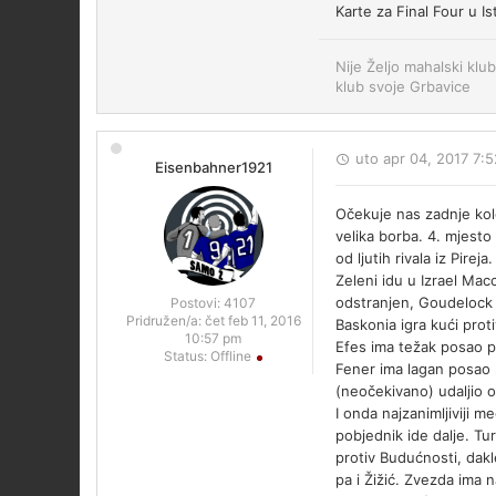
Karte za Final Four u I
Nije Željo mahalski klub
klub svoje Grbavice
uto apr 04, 2017 7:
Eisenbahner1921
Očekuje nas zadnje kolo
velika borba. 4. mjest
od ljutih rivala iz Pireja.
Zeleni idu u Izrael Mac
odstranjen, Goudelock 
Postovi:
4107
Pridružen/a:
čet feb 11, 2016
Baskonia igra kući prot
10:57 pm
Efes ima težak posao pr
Status:
Offline
Fener ima lagan posao p
(neočekivano) udaljio o
I onda najzanimljiviji m
pobjednik ide dalje. Tu
protiv Budućnosti, dak
pa i Žižić. Zvezda ima 