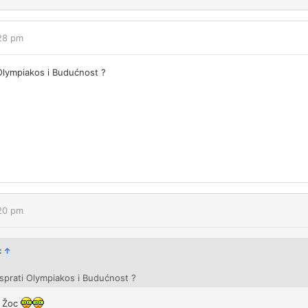
:28 pm
i Olympiakos i Budućnost ?
:20 pm
:
↑
a isprati Olympiakos i Budućnost ?
e Žoc