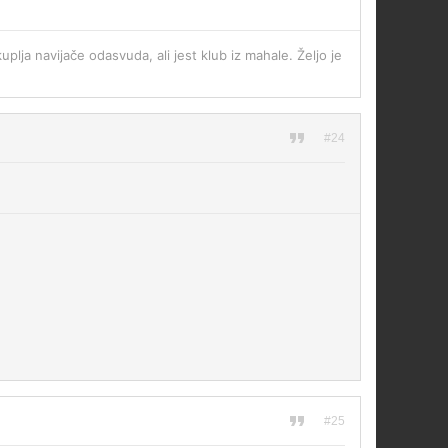
uplja navijače odasvuda, ali jest klub iz mahale. Željo je
#24
#25