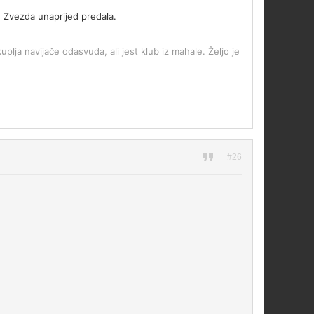
se Zvezda unaprijed predala.
uplja navijače odasvuda, ali jest klub iz mahale. Željo je
#26