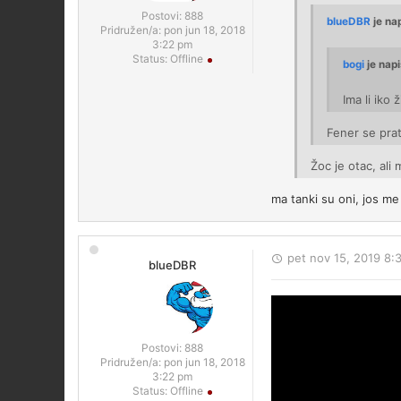
Postovi:
888
blueDBR
je na
Pridružen/a:
pon jun 18, 2018
3:22 pm
Status:
Offline
bogi
je napi
Ima li iko
Fener se prat
Žoc je otac, al
ma tanki su oni, jos me
pet nov 15, 2019 8:
blueDBR
Postovi:
888
Pridružen/a:
pon jun 18, 2018
3:22 pm
Status:
Offline