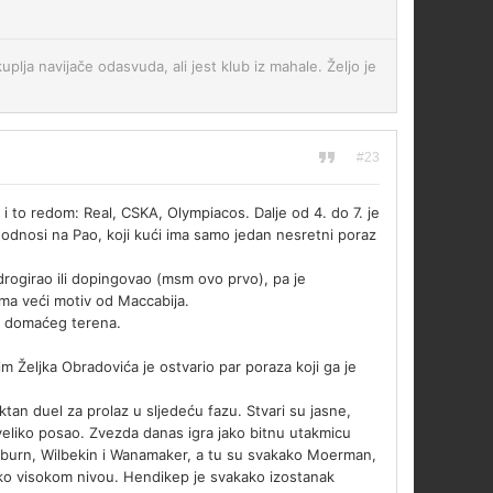
uplja navijače odasvuda, ali jest klub iz mahale. Željo je
#23
 i to redom: Real, CSKA, Olympiacos. Dalje od 4. do 7. je
odnosi na Pao, koji kući ima samo jedan nesretni poraz
ogirao ili dopingovao (msm ovo prvo), pa je
ima veći motiv od Maccabija.
st domaćeg terena.
m Željka Obradovića je ostvario par poraza koji ga je
ktan duel za prolaz u sljedeću fazu. Stvari su jasne,
uveliko posao. Zvezda danas igra jako bitnu utakmicu
lyburn, Wilbekin i Wanamaker, a tu su svakako Moerman,
jako visokom nivou. Hendikep je svakako izostanak