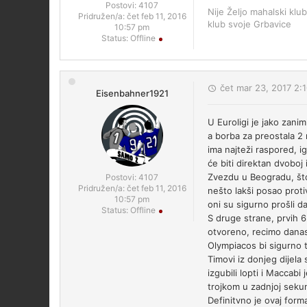
Postovi:
4107
Nije Željo mahalski klub
Pridružen/a:
čet feb 11, 2016
klub svoje Grbavice
10:57 pm
Status:
Offline
čet mar 23, 2017 2:
Eisenbahner1921
U Euroligi je jako zanim
a borba za preostala 2 m
ima najteži raspored, i
će biti direktan dvoboj
Zvezdu u Beogradu, što
Postovi:
4107
Pridružen/a:
čet feb 11, 2016
nešto lakši posao proti
10:57 pm
oni su sigurno prošli dal
Status:
Offline
S druge strane, prvih 6
otvoreno, recimo danas 
Olympiacos bi sigurno t
Timovi iz donjeg dijela
izgubili lopti i Maccab
trojkom u zadnjoj sekun
Definitvno je ovaj form