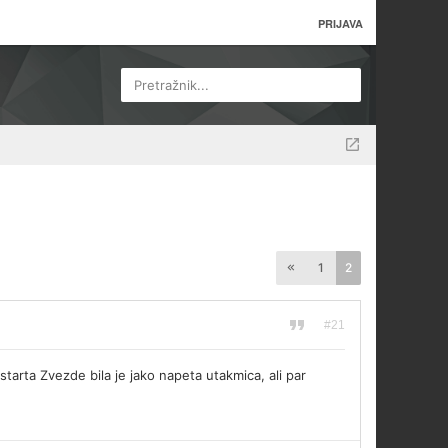
PRIJAVA
Pretražnik...
1
2
#21
tarta Zvezde bila je jako napeta utakmica, ali par