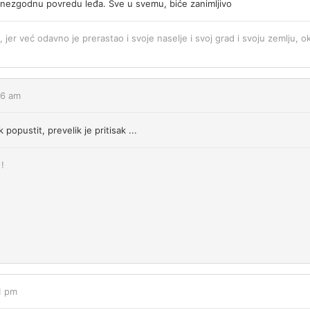
a nezgodnu povredu leđa. Sve u svemu, biće zanimljivo
, jer već odavno je prerastao i svoje naselje i svoj grad i svoju zemlju, ok
36 am
popustit, prevelik je pritisak ...
!
1 pm