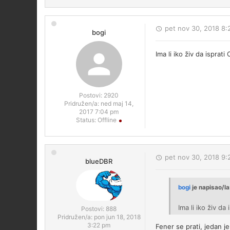
pet nov 30, 2018 8
bogi
Ima li iko živ da isprat
Postovi:
2920
Pridružen/a:
ned maj 14,
2017 7:04 pm
Status:
Offline
pet nov 30, 2018 9
blueDBR
bogi
je napisao/la
Ima li iko živ d
Postovi:
888
Pridružen/a:
pon jun 18, 2018
3:22 pm
Fener se prati, jedan j