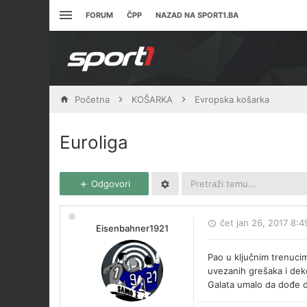
FORUM
ČPP
NAZAD NA SPORT1.BA
Početna
KOŠARKA
Evropska košarka
Euroliga
Odgovori
čet jan 26, 2017 8:
Eisenbahner1921
Pao u ključnim trenucim
uvezanih grešaka i deko
Galata umalo da dođe d