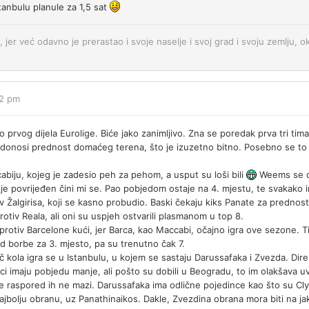
stanbulu planule za 1,5 sat
, jer već odavno je prerastao i svoje naselje i svoj grad i svoju zemlju, ok
52 pm
 prvog dijela Eurolige. Biće jako zanimljivo. Zna se poredak prva tri tima
o donosi prednost domaćeg terena, što je izuzetno bitno. Posebno se to 
cabiju, kojeg je zadesio peh za pehom, a usput su loši bili
Weems se dr
je povrijeđen čini mi se. Pao pobjedom ostaje na 4. mjestu, te svakako 
iv Žalgirisa, koji se kasno probudio. Baski čekaju kiks Panate za predno
otiv Reala, ali oni su uspjeh ostvarili plasmanom u top 8.
rotiv Barcelone kući, jer Barca, kao Maccabi, očajno igra ove sezone. Ti
d borbe za 3. mjesto, pa su trenutno čak 7.
eč kola igra se u Istanbulu, u kojem se sastaju Darussafaka i Zvezda. Dire
rci imaju pobjedu manje, ali pošto su dobili u Beogradu, to im olakšava 
le raspored ih ne mazi. Darussafaka ima odlične pojedince kao što su C
najbolju obranu, uz Panathinaikos. Dakle, Zvezdina obrana mora biti na 