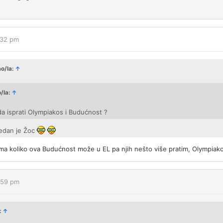
:32 pm
ao/la:
↑
/la:
↑
v da isprati Olympiakos i Budućnost ?
jedan je Žoc
nima koliko ova Budućnost može u EL pa njih nešto više pratim, Olympia
:59 pm
:
↑