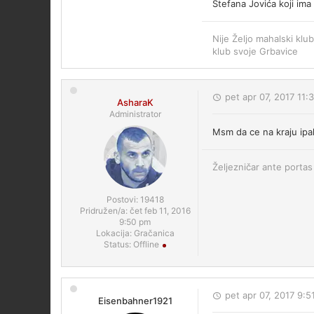
Stefana Jovića koji im
Nije Željo mahalski klub
klub svoje Grbavice
pet apr 07, 2017 11:
AsharaK
Administrator
Msm da ce na kraju ipak 
Željezničar ante portas 
Postovi:
19418
Pridružen/a:
čet feb 11, 2016
9:50 pm
Lokacija:
Gračanica
Status:
Offline
pet apr 07, 2017 9:5
Eisenbahner1921